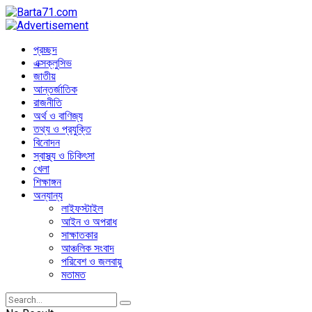
প্রচ্ছদ
এক্সক্লুসিভ
জাতীয়
আন্তর্জাতিক
রাজনীতি
অর্থ ও বাণিজ্য
তথ্য ও প্রযুক্তি
বিনোদন
স্বাস্থ্য ও চিকিৎসা
খেলা
শিক্ষাঙ্গন
অন্যান্য
লাইফস্টাইল
আইন ও অপরাধ
সাক্ষাতকার
আঞ্চলিক সংবাদ
পরিবেশ ও জলবায়ু
মতামত