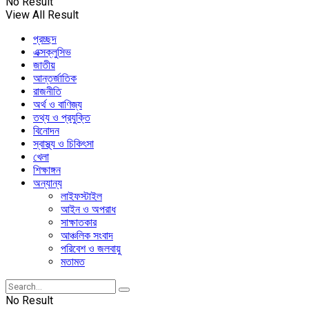
No Result
View All Result
প্রচ্ছদ
এক্সক্লুসিভ
জাতীয়
আন্তর্জাতিক
রাজনীতি
অর্থ ও বাণিজ্য
তথ্য ও প্রযুক্তি
বিনোদন
স্বাস্থ্য ও চিকিৎসা
খেলা
শিক্ষাঙ্গন
অন্যান্য
লাইফস্টাইল
আইন ও অপরাধ
সাক্ষাতকার
আঞ্চলিক সংবাদ
পরিবেশ ও জলবায়ু
মতামত
No Result