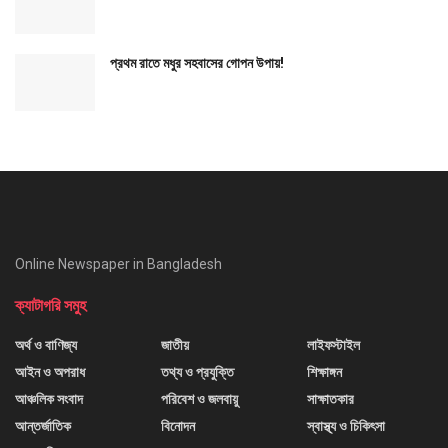
প্রথম রাতে মধুর সহবাসের গোপন উপায়!
Online Newspaper in Bangladesh
ক্যাটাগরি সমুহ
অর্থ ও বাণিজ্য
জাতীয়
লাইফস্টাইল
আইন ও অপরাধ
তথ্য ও প্রযুক্তি
শিক্ষাঙ্গন
আঞ্চলিক সংবাদ
পরিবেশ ও জলবায়ু
সাক্ষাতকার
আন্তর্জাতিক
বিনোদন
স্বাস্থ্য ও চিকিৎসা