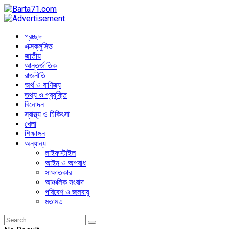
প্রচ্ছদ
এক্সক্লুসিভ
জাতীয়
আন্তর্জাতিক
রাজনীতি
অর্থ ও বাণিজ্য
তথ্য ও প্রযুক্তি
বিনোদন
স্বাস্থ্য ও চিকিৎসা
খেলা
শিক্ষাঙ্গন
অন্যান্য
লাইফস্টাইল
আইন ও অপরাধ
সাক্ষাতকার
আঞ্চলিক সংবাদ
পরিবেশ ও জলবায়ু
মতামত