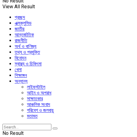
No Result
View All Result
প্রচ্ছদ
এক্সক্লুসিভ
জাতীয়
আন্তর্জাতিক
রাজনীতি
অর্থ ও বাণিজ্য
তথ্য ও প্রযুক্তি
বিনোদন
স্বাস্থ্য ও চিকিৎসা
খেলা
শিক্ষাঙ্গন
অন্যান্য
লাইফস্টাইল
আইন ও অপরাধ
সাক্ষাতকার
আঞ্চলিক সংবাদ
পরিবেশ ও জলবায়ু
মতামত
No Result