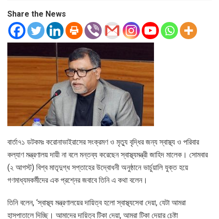
Share the News
বার্তা৭১ ডটকমঃ করোনাভাইরাসের সংক্রমণ ও মৃত্যু বৃদ্ধির জন্য স্বাস্থ্য ও পরিবার
কল্যাণ মন্ত্রণালয় দায়ী না বলে মন্তব্য করেছেন স্বাস্থ্যমন্ত্রী জাহিদ মালেক। সোমবার
(২ আগস্ট) বিশ্ব মাতৃদুগ্ধ সপ্তাহের উদ্বোধনী অনুষ্ঠানে ভার্চুয়ালি যুক্ত হয়ে
গণমাধ্যমকর্মীদের এক প্রশ্নের জবাবে তিনি এ কথা বলেন।
তিনি বলেন, ‘স্বাস্থ্য মন্ত্রণালয়ের দায়িত্ব হলো স্বাস্থ্যসেবা দেয়া, যেটা আমরা
হাসপাতালে দিচ্ছি। আমাদের দায়িত্ব টিকা দেয়া, আমরা টিকা দেয়ার চেষ্টা