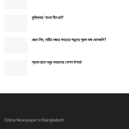
কুমিল্লায় ‘বাংলা নীল ছবি’
জেনে নিন, নারীর নজরে সবচেয়ে পছন্দের পুরুষ অঙ্গ কোনগুলি?
প্রথম রাতে মধুর সহবাসের গোপন উপায়!
Online Newspaper in Bangladesh