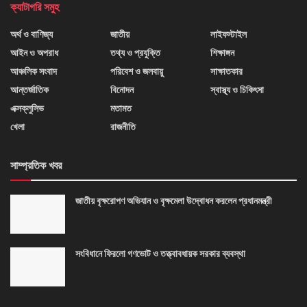
ক্যাটাগরি সমুহ
অর্থ ও বাণিজ্য
জাতীয়
লাইফস্টাইল
আইন ও অপরাধ
তথ্য ও প্রযুক্তি
শিক্ষাঙ্গন
আঞ্চলিক সংবাদ
পরিবেশ ও জলবায়ু
সাক্ষাতকার
আন্তর্জাতিক
বিনোদন
স্বাস্থ্য ও চিকিৎসা
এক্সক্লুসিভ
মতামত
খেলা
রাজনীতি
সাম্প্রতিক খবর
জাতীয় বৃক্ষরোপণ অভিযান ও বৃক্ষমেলা উদ্বোধন করলেন প্রধানমন্ত্রী
সংবিধানে ফিরলো গণভোট ও তত্ত্বাবধায়ক সরকার ব্যবস্থা