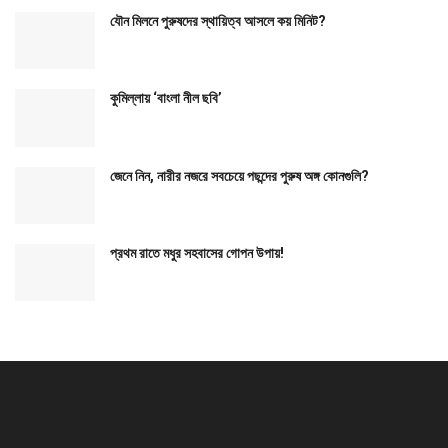
যৌন মিলনে পুরুষদের স্থায়িত্ব আসলে কয় মিনিট?
কুমিল্লায় ‘বাংলা নীল ছবি’
জেনে নিন, নারীর নজরে সবচেয়ে পছন্দের পুরুষ অঙ্গ কোনগুলি?
প্রথম রাতে মধুর সহবাসের গোপন উপায়!