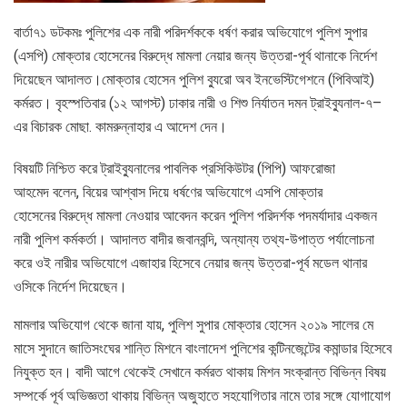
বার্তা৭১ ডটকমঃ পুলিশের এক নারী পরিদর্শককে ধর্ষণ করার অভিযোগে পুলিশ সুপার
(এসপি) মোক্তার হোসেনের বিরুদ্ধে মামলা নেয়ার জন্য উত্তরা-পূর্ব থানাকে নির্দেশ
দিয়েছেন আদালত।মোক্তার হোসেন পুলিশ ব্যুরো অব ইনভেস্টিগেশনে (পিবিআই)
কর্মরত। বৃহস্পতিবার (১২ আগস্ট) ঢাকার নারী ও শিশু নির্যাতন দমন ট্রাইব্যুনাল-৭–
এর বিচারক মোছা. কামরুন্নাহার এ আদেশ দেন।
বিষয়টি নিশ্চিত করে ট্রাইব্যুনালের পাবলিক প্রসিকিউটর (পিপি) আফরোজা
আহমেদ বলেন, বিয়ের আশ্বাস দিয়ে ধর্ষণের অভিযোগে এসপি মোক্তার
হোসেনের বিরুদ্ধে মামলা নেওয়ার আবেদন করেন পুলিশ পরিদর্শক পদমর্যাদার একজন
নারী পুলিশ কর্মকর্তা। আদালত বাদীর জবানবন্দি, অন্যান্য তথ্য-উপাত্ত পর্যালোচনা
করে ওই নারীর অভিযোগে এজাহার হিসেবে নেয়ার জন্য উত্তরা-পূর্ব মডেল থানার
ওসিকে নির্দেশ দিয়েছেন।
মামলার অভিযোগ থেকে জানা যায়, পুলিশ সুপার মোক্তার হোসেন ২০১৯ সালের মে
মাসে সুদানে জাতিসংঘের শান্তি মিশনে বাংলাদেশ পুলিশের কন্টিনজেন্টের কমান্ডার হিসেবে
নিযুক্ত হন। বাদী আগে থেকেই সেখানে কর্মরত থাকায় মিশন সংক্রান্ত বিভিন্ন বিষয়
সম্পর্কে পূর্ব অভিজ্ঞতা থাকায় বিভিন্ন অজুহাতে সহযোগিতার নামে তার সঙ্গে যোগাযোগ