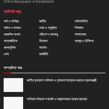
Online Newspaper in Bangladesh
ক্যাটাগরি সমুহ
অর্থ ও বাণিজ্য
জাতীয়
লাইফস্টাইল
আইন ও অপরাধ
তথ্য ও প্রযুক্তি
শিক্ষাঙ্গন
আঞ্চলিক সংবাদ
পরিবেশ ও জলবায়ু
সাক্ষাতকার
আন্তর্জাতিক
বিনোদন
স্বাস্থ্য ও চিকিৎসা
এক্সক্লুসিভ
মতামত
খেলা
রাজনীতি
সাম্প্রতিক খবর
জাতীয় বৃক্ষরোপণ অভিযান ও বৃক্ষমেলা উদ্বোধন করলেন প্রধানমন্ত্রী
সংবিধানে ফিরলো গণভোট ও তত্ত্বাবধায়ক সরকার ব্যবস্থা