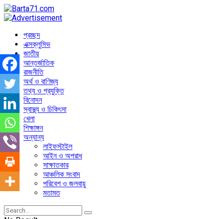
প্রচ্ছদ
এক্সক্লুসিভ
জাতীয়
আন্তর্জাতিক
রাজনীতি
অর্থ ও বাণিজ্য
তথ্য ও প্রযুক্তি
বিনোদন
স্বাস্থ্য ও চিকিৎসা
খেলা
শিক্ষাঙ্গন
অন্যান্য
লাইফস্টাইল
আইন ও অপরাধ
সাক্ষাতকার
আঞ্চলিক সংবাদ
পরিবেশ ও জলবায়ু
মতামত