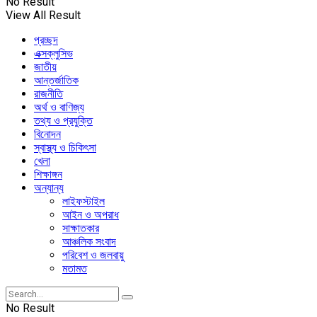
No Result
View All Result
প্রচ্ছদ
এক্সক্লুসিভ
জাতীয়
আন্তর্জাতিক
রাজনীতি
অর্থ ও বাণিজ্য
তথ্য ও প্রযুক্তি
বিনোদন
স্বাস্থ্য ও চিকিৎসা
খেলা
শিক্ষাঙ্গন
অন্যান্য
লাইফস্টাইল
আইন ও অপরাধ
সাক্ষাতকার
আঞ্চলিক সংবাদ
পরিবেশ ও জলবায়ু
মতামত
No Result