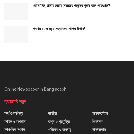
জেনে নিন, নারীর নজরে সবচেয়ে পছন্দের পুরুষ অঙ্গ কোনগুলি?
প্রথম রাতে মধুর সহবাসের গোপন উপায়!
Online Newspaper in Bangladesh
ক্যাটাগরি সমুহ
অর্থ ও বাণিজ্য
জাতীয়
লাইফস্টাইল
আইন ও অপরাধ
তথ্য ও প্রযুক্তি
শিক্ষাঙ্গন
আঞ্চলিক সংবাদ
পরিবেশ ও জলবায়ু
সাক্ষাতকার