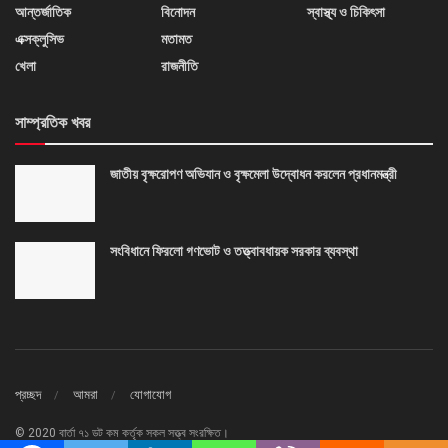
আন্তর্জাতিক
বিনোদন
স্বাস্থ্য ও চিকিৎসা
এক্সক্লুসিভ
মতামত
খেলা
রাজনীতি
সাম্প্রতিক খবর
জাতীয় বৃক্ষরোপণ অভিযান ও বৃক্ষমেলা উদ্বোধন করলেন প্রধানমন্ত্রী
সংবিধানে ফিরলো গণভোট ও তত্ত্বাবধায়ক সরকার ব্যবস্থা
প্রচ্ছদ
আমরা
যোগাযোগ
© 2020 বার্তা ৭১ ডট কম কর্তৃক সকল সত্ত্ব সংরক্ষিত।