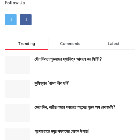
Follow Us
Trending
Comments
Latest
যৌন মিলনে পুরুষদের স্থায়িত্ব আসলে কয় মিনিট?
কুমিল্লায় ‘বাংলা নীল ছবি’
জেনে নিন, নারীর নজরে সবচেয়ে পছন্দের পুরুষ অঙ্গ কোনগুলি?
প্রথম রাতে মধুর সহবাসের গোপন উপায়!