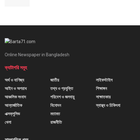
Online Newspaper in Bangladesh
ক্যাটাগরি সমুহ
অর্থ ও বাণিজ্য
জাতীয়
লাইফস্টাইল
আইন ও অপরাধ
তথ্য ও প্রযুক্তি
শিক্ষাঙ্গন
আঞ্চলিক সংবাদ
পরিবেশ ও জলবায়ু
সাক্ষাতকার
আন্তর্জাতিক
বিনোদন
স্বাস্থ্য ও চিকিৎসা
এক্সক্লুসিভ
মতামত
খেলা
রাজনীতি
সাম্প্রতিক খবর