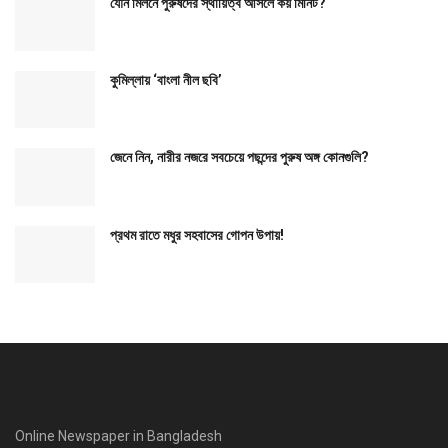
যৌন মিলনে পুরুষদের স্থায়িত্ব আসলে কয় মিনিট?
কুমিল্লায় ‘বাংলা নীল ছবি’
জেনে নিন, নারীর নজরে সবচেয়ে পছন্দের পুরুষ অঙ্গ কোনগুলি?
প্রথম রাতে মধুর সহবাসের গোপন উপায়!
Online Newspaper in Bangladesh