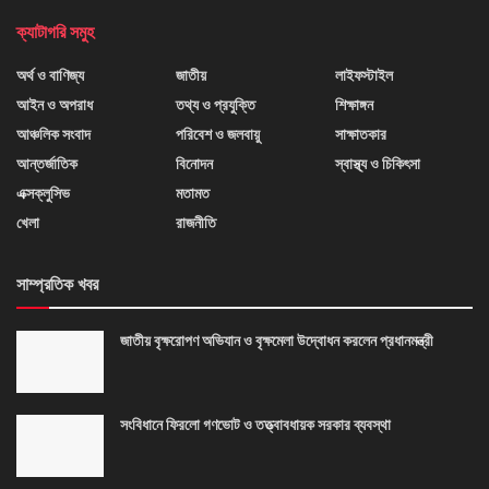
ক্যাটাগরি সমুহ
অর্থ ও বাণিজ্য
জাতীয়
লাইফস্টাইল
আইন ও অপরাধ
তথ্য ও প্রযুক্তি
শিক্ষাঙ্গন
আঞ্চলিক সংবাদ
পরিবেশ ও জলবায়ু
সাক্ষাতকার
আন্তর্জাতিক
বিনোদন
স্বাস্থ্য ও চিকিৎসা
এক্সক্লুসিভ
মতামত
খেলা
রাজনীতি
সাম্প্রতিক খবর
জাতীয় বৃক্ষরোপণ অভিযান ও বৃক্ষমেলা উদ্বোধন করলেন প্রধানমন্ত্রী
সংবিধানে ফিরলো গণভোট ও তত্ত্বাবধায়ক সরকার ব্যবস্থা