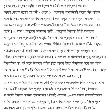
যুক্তরাজ্যের প্রধানমন্ত্রীর সাথে দ্বিপাক্ষিক বৈঠকে অংশগ্রহণ করবেন।
আব্দুল মোমেন বলেন, আগামী ৯ থেকে ১৩ নভেম্বর প্রধানমন্ত্রী ফ্রান্সে দ্বিপাক্ষিক
সরকারি সফর করবেন এবং ইউনেস্কোর বিভিন্ন অনুষ্ঠানে অংশগ্রহণ করবেন। এ
সফরকালে ফ্রান্সের রাষ্ট্রপতি ও প্রধানমন্ত্রীর সাথে দ্বিপাক্ষিক বৈঠক আয়োজন করা
হচ্ছে। এ ছাড়াও ফ্রান্সের অন্যান্য মন্ত্রী ও ফ্রান্সের দ্বিকক্ষ বিশিষ্ট সংসদের
সদস্যদের সাথে প্রধানমন্ত্রীর আনুষ্ঠানিক সাক্ষাতের প্রস্তাব রয়েছে। পাশাপাশি
ফ্রান্সের বেশ কিছু কম্পানির প্রধানগণসহ শীর্ষস্থানীয় ফরাসি ব্যবসা প্রতিষ্ঠানসমূহের
প্রতিনিধিত্বকারী সংস্থা এমইডিইএফর একটি প্রতিনিধিদল প্রধানমন্ত্রীর সাথে
সৌজন্য সাক্ষাতের অনুরোধ জানিয়েছেন। এ সফরকালে বাংলাদেশ ও ফ্রান্সের মধ্যকার
দ্বিপাক্ষিক সম্পর্ক আরো উচ্চতর পর্যায়ে নিয়ে যাবার বিষয়ে সিদ্ধান্ত হবে বলে আশা
করা যাচ্ছে। ফরাসী রাষ্ট্রপতির সাথে বৈঠকালে বিভিন্ন বিষয়ে কয়েকটি সমঝোতা স্মারক
ও লেটার অব ইনটেন্ট স্বাক্ষরিত হতে পারে বলে ধারণা করা যাচ্ছে।
তিনি জানান, জাতির পিতা বঙ্গবন্ধু শেখ মুজিবুর রহমানের জন্মশতবার্ষিকী উপলক্ষ্যে তাঁর
নামে একটি আন্তর্জাতিক পুরস্কার প্রবর্তনের প্রস্তাব জাতিসংঘ শিক্ষা, বিজ্ঞান ও
সংস্কৃতি বিষয়ক সংস্থা ইউনেস্কো’র নির্বাহী বোর্ডের ২১০তম সভায় সর্বসম্মতিক্রমে
গৃহীত হয়েছে। আগামী ১১ নভেম্বর প্যারিসে ইউনেস্কো সদরদপ্তরে ‘উনেস্কো-
বাংলাদেশ বঙ্গবন্ধু শেখ মুজিবুর রহমান ইন্টারন্যাশনাল প্রাইজ ফর দ্য ক্রিয়েটিভ