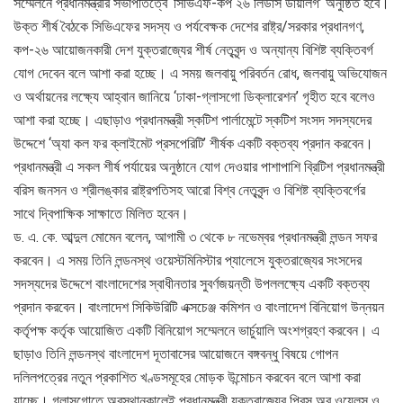
সম্মেলনে প্রধানমন্ত্রীর সভাপতিত্বে ‘সিভিএফ-কপ ২৬ লিডার্স ডায়ালগ’ অনুষ্ঠিত হবে।
উক্ত শীর্ষ বৈঠকে সিভিএফের সদস্য ও পর্যবেক্ষক দেশের রাষ্ট্র/সরকার প্রধানগণ,
কপ-২৬ আয়োজনকারী দেশ যুক্তরাজ্যের শীর্ষ নেতৃবৃন্দ ও অন্যান্য বিশিষ্ট ব্যক্তিবর্গ
যোগ দেবেন বলে আশা করা হচ্ছে। এ সময় জলবায়ু পরিবর্তন রোধ, জলবায়ু অভিযোজন
ও অর্থায়নের লক্ষ্যে আহ্বান জানিয়ে ‘ঢাকা-গ্লাসগো ডিক্লারেশন’ গৃহীত হবে বলেও
আশা করা হচ্ছে। এছাড়াও প্রধানমন্ত্রী স্কটিশ পার্লামেন্টে স্কটিশ সংসদ সদস্যদের
উদ্দেশে ‘অ্যা কল ফর ক্লাইমেট প্রসপেরিটি’ শীর্ষক একটি বক্তব্য প্রদান করবেন।
প্রধানমন্ত্রী এ সকল শীর্ষ পর্যায়ের অনুষ্ঠানে যোগ দেওয়ার পাশাপাশি ব্রিটিশ প্রধানমন্ত্রী
বরিস জনসন ও শ্রীলঙ্কার রাষ্ট্রপতিসহ আরো বিশ্ব নেতৃবৃন্দ ও বিশিষ্ট ব্যক্তিবর্গের
সাথে দ্বিপাক্ষিক সাক্ষাতে মিলিত হবেন।
ড. এ. কে. আব্দুল মোমেন বলেন, আগামী ৩ থেকে ৮ নভেম্বর প্রধানমন্ত্রী লন্ডন সফর
করবেন। এ সময় তিনি লন্ডনস্থ ওয়েস্টমিনিস্টার প্যালেসে যুক্তরাজ্যের সংসদের
সদস্যদের উদ্দেশে বাংলাদেশের স্বাধীনতার সুবর্ণজয়ন্তী উপললক্ষ্যে একটি বক্তব্য
প্রদান করবেন। বাংলাদেশ সিকিউরিটি এক্সচেঞ্জ কমিশন ও বাংলাদেশ বিনিয়োগ উন্নয়ন
কর্তৃপক্ষ কর্তৃক আয়োজিত একটি বিনিয়োগ সম্মেলনে ভার্চুয়ালি অংশগ্রহণ করবেন। এ
ছাড়াও তিনি লন্ডনস্থ বাংলাদেশ দূতাবাসের আয়োজনে বঙ্গবন্ধু বিষয়ে গোপন
দলিলপত্রের নতুন প্রকাশিত খণ্ডসমূহের মোড়ক উন্মোচন করবেন বলে আশা করা
যাচ্ছে। গ্লাসগোতে অবস্থানকালেই প্রধানমন্ত্রী যুক্তরাজ্যের প্রিন্স অব ওয়েলস ও