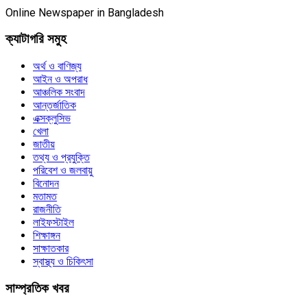
Online Newspaper in Bangladesh
ক্যাটাগরি সমুহ
অর্থ ও বাণিজ্য
আইন ও অপরাধ
আঞ্চলিক সংবাদ
আন্তর্জাতিক
এক্সক্লুসিভ
খেলা
জাতীয়
তথ্য ও প্রযুক্তি
পরিবেশ ও জলবায়ু
বিনোদন
মতামত
রাজনীতি
লাইফস্টাইল
শিক্ষাঙ্গন
সাক্ষাতকার
স্বাস্থ্য ও চিকিৎসা
সাম্প্রতিক খবর