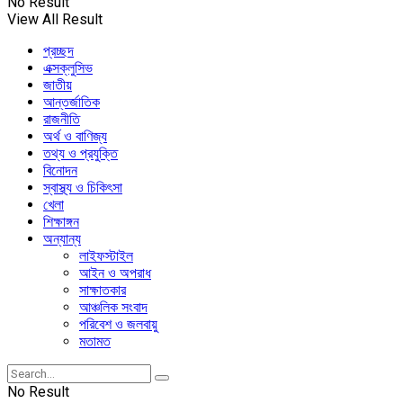
No Result
View All Result
প্রচ্ছদ
এক্সক্লুসিভ
জাতীয়
আন্তর্জাতিক
রাজনীতি
অর্থ ও বাণিজ্য
তথ্য ও প্রযুক্তি
বিনোদন
স্বাস্থ্য ও চিকিৎসা
খেলা
শিক্ষাঙ্গন
অন্যান্য
লাইফস্টাইল
আইন ও অপরাধ
সাক্ষাতকার
আঞ্চলিক সংবাদ
পরিবেশ ও জলবায়ু
মতামত
No Result