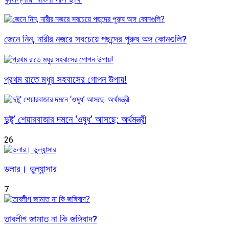
জেনে নিন, নারীর নজরে সবচেয়ে পছন্দের পুরুষ অঙ্গ কোনগুলি?
প্রথম রাতে মধুর সহবাসের গোপন উপায়!
দুষ্টু’ শেয়ারবাজার দমনে ‘ওষুধ’ আসছে: অর্থমন্ত্রী
26
ডলার। ডুল্যান্সার
7
তাবলীগ জামাত না কি জঙ্গিবাদ?