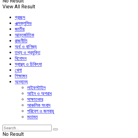
No Result
View All Result
প্রচ্ছদ
এক্সক্লুসিভ
জাতীয়
আন্তর্জাতিক
রাজনীতি
অর্থ ও বাণিজ্য
তথ্য ও প্রযুক্তি
বিনোদন
স্বাস্থ্য ও চিকিৎসা
খেলা
শিক্ষাঙ্গন
অন্যান্য
লাইফস্টাইল
আইন ও অপরাধ
সাক্ষাতকার
আঞ্চলিক সংবাদ
পরিবেশ ও জলবায়ু
মতামত
No Result