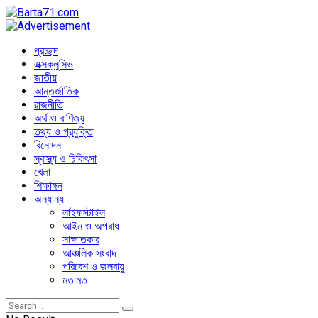
প্রচ্ছদ
এক্সক্লুসিভ
জাতীয়
আন্তর্জাতিক
রাজনীতি
অর্থ ও বাণিজ্য
তথ্য ও প্রযুক্তি
বিনোদন
স্বাস্থ্য ও চিকিৎসা
খেলা
শিক্ষাঙ্গন
অন্যান্য
লাইফস্টাইল
আইন ও অপরাধ
সাক্ষাতকার
আঞ্চলিক সংবাদ
পরিবেশ ও জলবায়ু
মতামত