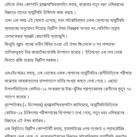
এদিকে ঔষধ কোম্পানি গ্ল্যাক্সোস্মিথক্লাইন বলছে, করোনার নতুন ধরন ওমিক্রনের
বিরুদ্ধে তাদের অ্যান্টিবডি চিকিৎসা কাজ করছে।
এমন এক সময় এই ঘোষণা এসেছে, যখন সটরোভিম্যাব একক ক্লোনের অ্যান্টিবডি
ব্যবহারের অনুমোদন দিয়েছে ব্রিটিশ ঔষধ নিয়ন্ত্রক সংস্থা দ্য মেডিসিন অ্যান্ড
হেলথকেয়ার প্রডাক্ট রেগুলেটরি অ্যাজেন্সি।
জিভুডি ব্রান্ড নামের অধীন বিক্রি হওয়া এই ঔষধ জিএসকে ও দ্য নাসডাক-
তালিকাভুক্ত ভির বায়োটেকনোলজি উৎপাদন করেছে। ইতিমধ্যে এক লাখ ডোজ
কিনতে রাজি হয়েছে ব্রিটিশ সরকার।
এমএইচআরএ বলছে, এক ডোজের একক ক্লোনের অ্যান্টিবডির রোগীভিত্তিক পরীক্ষায়
করোনায় আক্রান্তদের হাসপাতালে ভর্তির সংখ্যা কমতে দেখা গেছে। এছাড়া
উপসর্গভিত্তিক কোভিড-১৯ সংক্রমণের উচ্চ-ঝুঁকির প্রাপ্তবয়স্ক রোগীদের মৃত্যু ৭৯
শতাংশ কমেছে।
বৃহস্পতিবার (২ ডিসেম্বর) গ্ল্যাক্সোস্মিথক্লাইন জানিয়েছে, অ্যান্টিবডিভিত্তিক
কোভিড-১৯ চিকিৎসায় পরীক্ষাগারের বিশ্লেষণে দেখা গেছে, নতুন ধরন ওমিক্রনের
বিরুদ্ধে এই ঔষধ কার্যকর।
এক বিবৃতিতে ব্রিটিশ কোম্পানিটি বলছে, হ্যামস্টারের ওপর গবেষণা ও ল্যাবরেটরির
পরীক্ষায় দেখা গেছে যে, করোনাভাইরাসের বিরুদ্ধে সটরোভিম্যাব অ্যান্টিবডি ককটেল