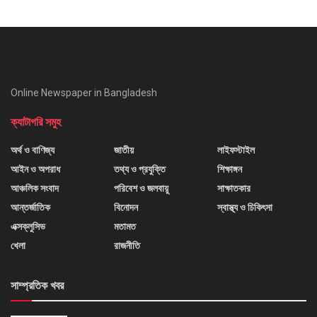
Online Newspaper in Bangladesh
ক্যাটাগরি সমুহ
অর্থ ও বাণিজ্য
জাতীয়
লাইফস্টাইল
আইন ও অপরাধ
তথ্য ও প্রযুক্তি
শিক্ষাঙ্গন
আঞ্চলিক সংবাদ
পরিবেশ ও জলবায়ু
সাক্ষাতকার
আন্তর্জাতিক
বিনোদন
স্বাস্থ্য ও চিকিৎসা
এক্সক্লুসিভ
মতামত
খেলা
রাজনীতি
সাম্প্রতিক খবর