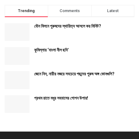
Trending
Comments
Latest
যৌন মিলনে পুরুষদের স্থায়িত্ব আসলে কয় মিনিট?
কুমিল্লায় ‘বাংলা নীল ছবি’
জেনে নিন, নারীর নজরে সবচেয়ে পছন্দের পুরুষ অঙ্গ কোনগুলি?
প্রথম রাতে মধুর সহবাসের গোপন উপায়!