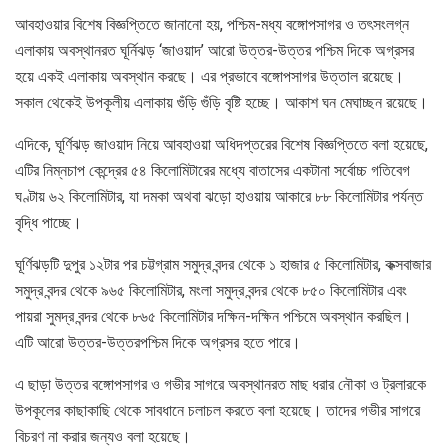
আবহাওয়ার বিশেষ বিজ্ঞপ্তিতে জানানো হয়, পশ্চিম-মধ্য বঙ্গোপসাগর ও তৎসংলগ্ন
এলাকায় অবস্থানরত ঘূর্নিঝড় ‘জাওয়াদ’ আরো উত্তর-উত্তর পশ্চিম দিকে অগ্রসর
হয়ে একই এলাকায় অবস্থান করছে। এর প্রভাবে বঙ্গোপসাগর উত্তাল রয়েছে।
সকাল থেকেই উপকূলীয় এলাকায় গুঁড়ি গুঁড়ি বৃষ্টি হচ্ছে। আকাশ ঘন মেঘাচ্ছন রয়েছে।
এদিকে, ঘূর্ণিঝড় জাওয়াদ নিয়ে আবহাওয়া অধিদপ্তরের বিশেষ বিজ্ঞপ্তিতে বলা হয়েছে,
এটির নিম্নচাপ কেন্দ্রের ৫৪ কিলোমিটারের মধ্যে বাতাসের একটানা সর্বোচ্চ গতিবেগ
ঘণ্টায় ৬২ কিলোমিটার, যা দমকা অথবা ঝড়ো হাওয়ায় আকারে ৮৮ কিলোমিটার পর্যন্ত
বৃদ্ধি পাচ্ছে।
ঘূর্ণিঝড়টি দুপুর ১২টার পর চট্টগ্রাম সমুদ্র বন্দর থেকে ১ হাজার ৫ কিলোমিটার, কক্সবাজার
সমুদ্র বন্দর থেকে ৯৬৫ কিলোমিটার, মংলা সমুদ্র বন্দর থেকে ৮৫০ কিলোমিটার এবং
পায়রা সুমদ্র বন্দর থেকে ৮৬৫ কিলোমিটার দক্ষিন-দক্ষিন পশ্চিমে অবস্থান করছিল।
এটি আরো উত্তর-উত্তরপশ্চিম দিকে অগ্রসর হতে পারে।
এ ছাড়া উত্তর বঙ্গোপসাগর ও গভীর সাগরে অবস্থানরত মাছ ধরার নৌকা ও ট্রলারকে
উপকূলের কাছাকাছি থেকে সাবধানে চলাচল করতে বলা হয়েছে। তাদের গভীর সাগরে
বিচরণ না করার জন্যও বলা হয়েছে।