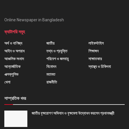
Online Newspaper in Bangladesh
ক্যাটাগরি সমুহ
অর্থ ও বাণিজ্য
জাতীয়
লাইফস্টাইল
আইন ও অপরাধ
তথ্য ও প্রযুক্তি
শিক্ষাঙ্গন
আঞ্চলিক সংবাদ
পরিবেশ ও জলবায়ু
সাক্ষাতকার
আন্তর্জাতিক
বিনোদন
স্বাস্থ্য ও চিকিৎসা
এক্সক্লুসিভ
মতামত
খেলা
রাজনীতি
সাম্প্রতিক খবর
জাতীয় বৃক্ষরোপণ অভিযান ও বৃক্ষমেলা উদ্বোধন করলেন প্রধানমন্ত্রী