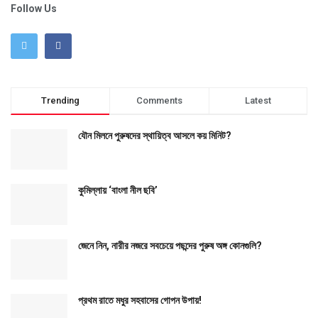
Follow Us
Trending
Comments
Latest
যৌন মিলনে পুরুষদের স্থায়িত্ব আসলে কয় মিনিট?
কুমিল্লায় ‘বাংলা নীল ছবি’
জেনে নিন, নারীর নজরে সবচেয়ে পছন্দের পুরুষ অঙ্গ কোনগুলি?
প্রথম রাতে মধুর সহবাসের গোপন উপায়!