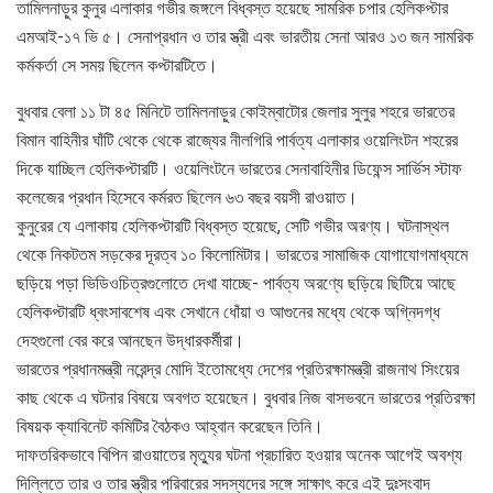
তামিলনাড়ুর কুনুর এলাকার গভীর জঙ্গলে বিধ্বস্ত হয়েছে সামরিক চপার হেলিকপ্টার
এমআই-১৭ ভি ৫। সেনাপ্রধান ও তার স্ত্রী এবং ভারতীয় সেনা আরও ১৩ জন সামরিক
কর্মকর্তা সে সময় ছিলেন কপ্টারটিতে।
বুধবার বেলা ১১ টা ৪৫ মিনিটে তামিলনাড়ুর কোইম্বাটোর জেলার সুলুর শহরে ভারতের
বিমান বাহিনীর ঘাঁটি থেকে থেকে রাজ্যের নীলগিরি পার্বত্য এলাকার ওয়েলিংটন শহরের
দিকে যাচ্ছিল হেলিকপ্টারটি। ওয়েলিংটনে ভারতের সেনাবাহিনীর ডিফেন্স সার্ভিস স্টাফ
কলেজের প্রধান হিসেবে কর্মরত ছিলেন ৬৩ বছর বয়সী রাওয়াত।
কুনুরের যে এলাকায় হেলিকপ্টারটি বিধ্বস্ত হয়েছে, সেটি গভীর অরণ্য। ঘটনাস্থল
থেকে নিকটতম সড়কের দূরত্ব ১০ কিলোমিটার। ভারতের সামাজিক যোগাযোগমাধ্যমে
ছড়িয়ে পড়া ভিডিওচিত্রগুলোতে দেখা যাচ্ছে- পার্বত্য অরণ্যে ছড়িয়ে ছিটিয়ে আছে
হেলিকপ্টারটি ধ্বংসাবশেষ এবং সেখানে ধোঁয়া ও আগুনের মধ্যে থেকে অগ্নিদগ্ধ
দেহগুলো বের করে আনছেন উদ্ধারকর্মীরা।
ভারতের প্রধানমন্ত্রী নরেন্দ্র মোদি ইতোমধ্যে দেশের প্রতিরক্ষামন্ত্রী রাজনাথ সিংয়ের
কাছ থেকে এ ঘটনার বিষয়ে অবগত হয়েছেন। বুধবার নিজ বাসভবনে ভারতের প্রতিরক্ষা
বিষয়ক ক্যাবিনেট কমিটির বৈঠকও আহ্বান করেছেন তিনি।
দাফতরিকভাবে বিপিন রাওয়াতের মৃত্যুর ঘটনা প্রচারিত হওয়ার অনেক আগেই অবশ্য
দিল্লিতে তার ও তার স্ত্রীর পরিবারের সদস্যদের সঙ্গে সাক্ষাৎ করে এই দুঃসংবাদ