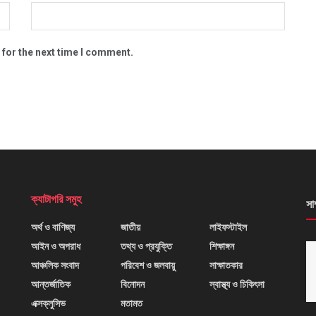
 for the next time I comment.
ক্যাটাগরি সমুহ
সা
অর্থ ও বাণিজ্য
জাতীয়
লাইফস্টাইল
আইন ও অপরাধ
তথ্য ও প্রযুক্তি
শিক্ষাঙ্গন
আঞ্চলিক সংবাদ
পরিবেশ ও জলবায়ু
সাক্ষাতকার
আন্তর্জাতিক
বিনোদন
স্বাস্থ্য ও চিকিৎসা
এক্সক্লুসিভ
মতামত