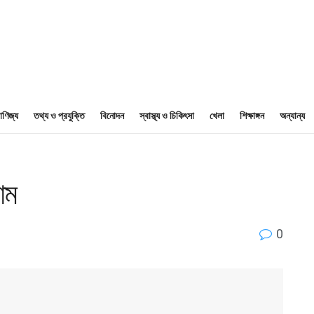
াণিজ্য
তথ্য ও প্রযুক্তি
বিনোদন
স্বাস্থ্য ও চিকিৎসা
খেলা
শিক্ষাঙ্গন
অন্যান্য
াম
0