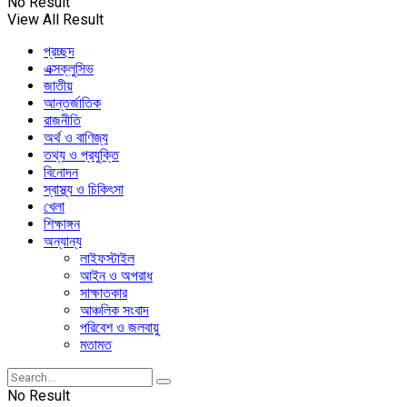
No Result
View All Result
প্রচ্ছদ
এক্সক্লুসিভ
জাতীয়
আন্তর্জাতিক
রাজনীতি
অর্থ ও বাণিজ্য
তথ্য ও প্রযুক্তি
বিনোদন
স্বাস্থ্য ও চিকিৎসা
খেলা
শিক্ষাঙ্গন
অন্যান্য
লাইফস্টাইল
আইন ও অপরাধ
সাক্ষাতকার
আঞ্চলিক সংবাদ
পরিবেশ ও জলবায়ু
মতামত
No Result