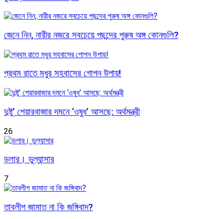
জেনে নিন, নারীর নজরে সবচেয়ে পছন্দের পুরুষ অঙ্গ কোনগুলি?
প্রথম রাতে মধুর সহবাসের গোপন উপায়!
দুষ্টু’ শেয়ারবাজার দমনে ‘ওষুধ’ আসছে: অর্থমন্ত্রী
26
ডলার। ডুল্যান্সার
7
তাবলীগ জামাত না কি জঙ্গিবাদ?