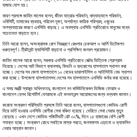
হাজার যোগ হয়।
কারণ প্রসঙ্গে জাহিদ মালেক বলেন, জীবন যাত্রার পরিবর্তন, খাদ্যাভ্যাসে পরিবর্তন,
ওবিসিটি, তামাকের ব্যবহার, পরিবেশ দূষণ, অপর্যাপ্ত কায়িক পরিশ্রম, ওষুধের
অপব্যবহারের কারণে এনসিডি বাড়ছে। এ অবস্থায় এনসিডি প্রতিরোধে মানুষের মধ্যে
সচেতনতা বাড়াতে হবে।
তিনি আরো বলেন, অসংক্রামক রোগ নিয়ন্ত্রণে রেগুলার চেকআপ ও আর্লি ডিটেকশন
গুরুত্বপূর্ণ। ট্রিটমেন্ট ফ্যাসিলিটি বাড়ানো ও প্রশিক্ষিত জনবল প্রয়োজন।
জাহিদ মালেক আরো বলেন, সরকার এনসিডি প্রতিরোধে সেক্টর ভিত্তিক প্রোগ্রাম
নিয়েছে। দেশের আট বিভাগে ক্যানসার, কিডনি ও হৃদরোগের হাসপাতাল স্থাপন করা
হচ্ছে। দেশের সব জেলা হাসপাতালে ১০ বেডের ডায়ালাইসিস ও আইসিইউ বেড স্থাপন
করা হচ্ছে। উপজেলা হাসপাতালসহ দেশের সব হাসপাতালে এনসিডি কর্নার করা হয়েছে।
এ সময় মন্ত্রী স্বাস্থ্য অধিদফতর, বাংলাদেশ নন কমিউনিকেবল ডিজিজ ফোরাম ও
বাংলাদেশ হেলথ রিপোর্টার্স ফোরামকে এই কনফারেন্স আয়োজনের জন্য ধন্যবাদ জানান।
করোনা সংক্রমণ পরিস্থিতি প্রসঙ্গে তিনি আরো বলেন, হাসপাতালগুলো কোভিড রোগী
দিয়ে ভর্তি হওয়ায় এনসিডি রোগীরা সেবা বঞ্চিত হয়েছে। দেরিতে সেবা নেয়ায় মৃত্যু
বেড়েছে। এখন দেশে কোভিড পজিটিভটি রেট ৩২%, দিনে ১৫ হাজারের বেশি রোগী
শনাক্ত হচ্ছে। সংক্রমণ রোধে সবাইকে মাস্ক পরতে, জনসমাগম এড়ানো ও ভ্যাকসিন
নেয়ার আহ্বান জানান।