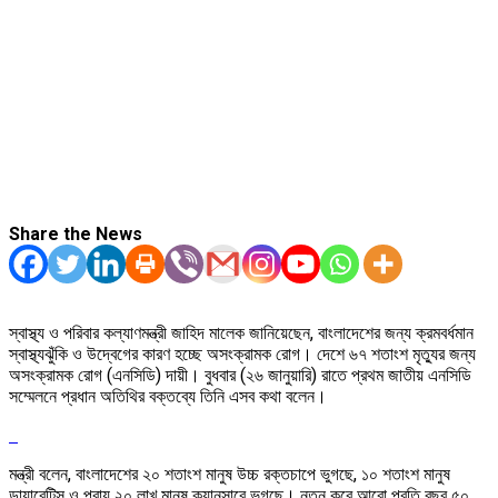
Share the News
স্বাস্থ্য ও পরিবার কল্যাণমন্ত্রী জাহিদ মালেক জানিয়েছেন, বাংলাদেশের জন্য ক্রমবর্ধমান
স্বাস্থ্যঝুঁকি ও উদ্বেগের কারণ হচ্ছে অসংক্রামক রোগ। দেশে ৬৭ শতাংশ মৃত্যুর জন্য
অসংক্রামক রোগ (এনসিডি) দায়ী। বুধবার (২৬ জানুয়ারি) রাতে প্রথম জাতীয় এনসিডি
সম্মেলনে প্রধান অতিথির বক্তব্যে তিনি এসব কথা বলেন।
মন্ত্রী বলেন, বাংলাদেশের ২০ শতাংশ মানুষ উচ্চ রক্তচাপে ভুগছে, ১০ শতাংশ মানুষ
ডায়াবেটিস ও প্রায় ২০ লাখ মানুষ ক্যানসারে ভুগছে। নতুন করে আরো প্রতি বছর ৫০