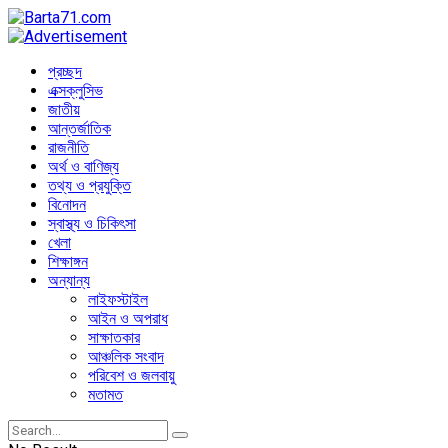
প্রচ্ছদ
এক্সক্লুসিভ
জাতীয়
আন্তর্জাতিক
রাজনীতি
অর্থ ও বাণিজ্য
তথ্য ও প্রযুক্তি
বিনোদন
স্বাস্থ্য ও চিকিৎসা
খেলা
শিক্ষাঙ্গন
অন্যান্য
লাইফস্টাইল
আইন ও অপরাধ
সাক্ষাতকার
আঞ্চলিক সংবাদ
পরিবেশ ও জলবায়ু
মতামত