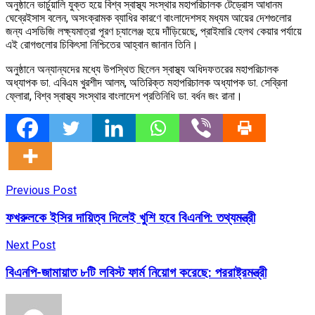
অনুষ্ঠানে ভার্চুয়ালি যুক্ত হয়ে বিশ্ব স্বাস্থ্য সংস্থার মহাপরিচালক টেড্রোস আধানম
ঘেব্রেইসাস বলেন, অসংক্রামক ব্যাধির কারণে বাংলাদেশসহ মধ্যম আয়ের দেশগুলোর
জন্য এসডিজি লক্ষ্যমাত্রা পূরণ চ্যালেঞ্জ হয়ে দাঁড়িয়েছে, প্রাইমারি হেলথ কেয়ার পর্যায়ে
এই রোগগুলোর চিকিৎসা নিশ্চিতের আহ্বান জানান তিনি।
অনুষ্ঠানে অন্যান্যদের মধ্যে উপস্থিত ছিলেন স্বাস্থ্য অধিদফতরের মহাপরিচালক
অধ্যাপক ডা. এবিএম খুরশীদ আলম, অতিরিক্ত মহাপরিচালক অধ্যাপক ডা. সেব্রিনা
ফ্লোরা, বিশ্ব স্বাস্থ্য সংস্থার বাংলাদেশ প্রতিনিধি ডা. বর্ধন জং রানা।
Previous Post
ফখরুলকে ইসির দায়িত্ব দিলেই খুশি হবে বিএনপি: তথ্যমন্ত্রী
Next Post
বিএনপি-জামায়াত ৮টি লবিস্ট ফার্ম নিয়োগ করেছে: পররাষ্ট্রমন্ত্রী