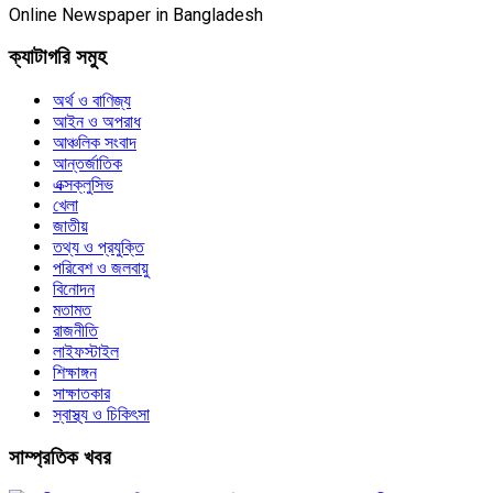
Online Newspaper in Bangladesh
ক্যাটাগরি সমুহ
অর্থ ও বাণিজ্য
আইন ও অপরাধ
আঞ্চলিক সংবাদ
আন্তর্জাতিক
এক্সক্লুসিভ
খেলা
জাতীয়
তথ্য ও প্রযুক্তি
পরিবেশ ও জলবায়ু
বিনোদন
মতামত
রাজনীতি
লাইফস্টাইল
শিক্ষাঙ্গন
সাক্ষাতকার
স্বাস্থ্য ও চিকিৎসা
সাম্প্রতিক খবর