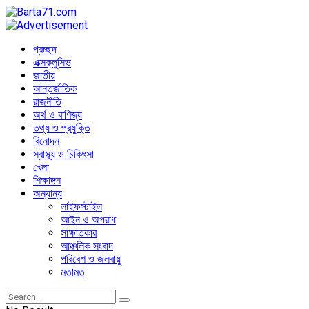
প্রচ্ছদ
এক্সক্লুসিভ
জাতীয়
আন্তর্জাতিক
রাজনীতি
অর্থ ও বাণিজ্য
তথ্য ও প্রযুক্তি
বিনোদন
স্বাস্থ্য ও চিকিৎসা
খেলা
শিক্ষাঙ্গন
অন্যান্য
লাইফস্টাইল
আইন ও অপরাধ
সাক্ষাতকার
আঞ্চলিক সংবাদ
পরিবেশ ও জলবায়ু
মতামত