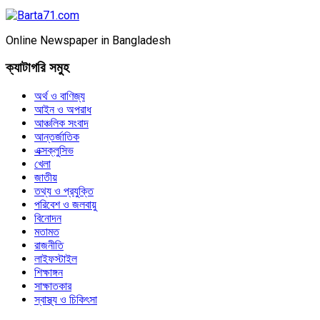
Online Newspaper in Bangladesh
ক্যাটাগরি সমুহ
অর্থ ও বাণিজ্য
আইন ও অপরাধ
আঞ্চলিক সংবাদ
আন্তর্জাতিক
এক্সক্লুসিভ
খেলা
জাতীয়
তথ্য ও প্রযুক্তি
পরিবেশ ও জলবায়ু
বিনোদন
মতামত
রাজনীতি
লাইফস্টাইল
শিক্ষাঙ্গন
সাক্ষাতকার
স্বাস্থ্য ও চিকিৎসা