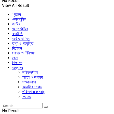
No Result
View All Result
প্রচ্ছদ
এক্সক্লুসিভ
জাতীয়
আন্তর্জাতিক
রাজনীতি
অর্থ ও বাণিজ্য
তথ্য ও প্রযুক্তি
বিনোদন
স্বাস্থ্য ও চিকিৎসা
খেলা
শিক্ষাঙ্গন
অন্যান্য
লাইফস্টাইল
আইন ও অপরাধ
সাক্ষাতকার
আঞ্চলিক সংবাদ
পরিবেশ ও জলবায়ু
মতামত
No Result