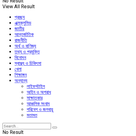
No Result
View All Result
প্রচ্ছদ
এক্সক্লুসিভ
জাতীয়
আন্তর্জাতিক
রাজনীতি
অর্থ ও বাণিজ্য
তথ্য ও প্রযুক্তি
বিনোদন
স্বাস্থ্য ও চিকিৎসা
খেলা
শিক্ষাঙ্গন
অন্যান্য
লাইফস্টাইল
আইন ও অপরাধ
সাক্ষাতকার
আঞ্চলিক সংবাদ
পরিবেশ ও জলবায়ু
মতামত
No Result