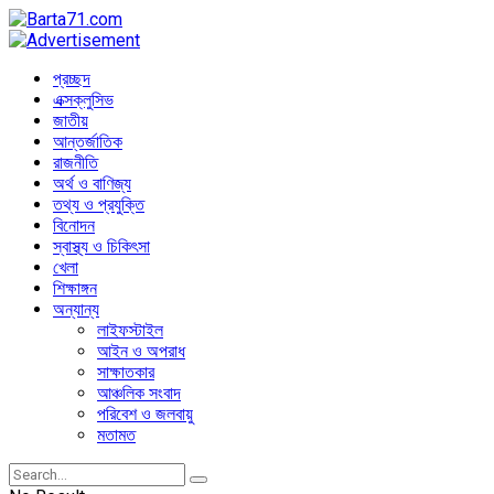
প্রচ্ছদ
এক্সক্লুসিভ
জাতীয়
আন্তর্জাতিক
রাজনীতি
অর্থ ও বাণিজ্য
তথ্য ও প্রযুক্তি
বিনোদন
স্বাস্থ্য ও চিকিৎসা
খেলা
শিক্ষাঙ্গন
অন্যান্য
লাইফস্টাইল
আইন ও অপরাধ
সাক্ষাতকার
আঞ্চলিক সংবাদ
পরিবেশ ও জলবায়ু
মতামত