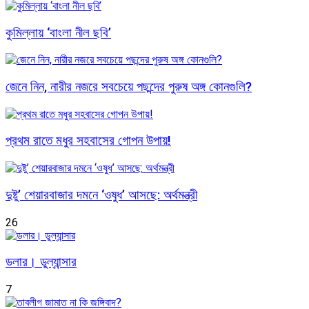
কুমিল্লায় ‘বাংলা নীল ছবি’
জেনে নিন, নারীর নজরে সবচেয়ে পছন্দের পুরুষ অঙ্গ কোনগুলি?
প্রথম রাতে মধুর সহবাসের গোপন উপায়!
দুষ্টু’ শেয়ারবাজার দমনে ‘ওষুধ’ আসছে: অর্থমন্ত্রী
26
ডলার। ডুল্যান্সার
7