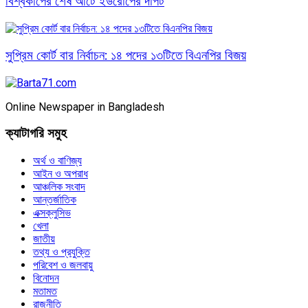
বিশ্বকাপের শেষ আটে ইউরোপের দাপট
সুপ্রিম কোর্ট বার নির্বাচন: ১৪ পদের ১৩টিতে বিএনপির বিজয়
Online Newspaper in Bangladesh
ক্যাটাগরি সমুহ
অর্থ ও বাণিজ্য
আইন ও অপরাধ
আঞ্চলিক সংবাদ
আন্তর্জাতিক
এক্সক্লুসিভ
খেলা
জাতীয়
তথ্য ও প্রযুক্তি
পরিবেশ ও জলবায়ু
বিনোদন
মতামত
রাজনীতি