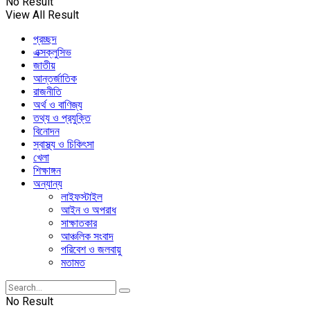
No Result
View All Result
প্রচ্ছদ
এক্সক্লুসিভ
জাতীয়
আন্তর্জাতিক
রাজনীতি
অর্থ ও বাণিজ্য
তথ্য ও প্রযুক্তি
বিনোদন
স্বাস্থ্য ও চিকিৎসা
খেলা
শিক্ষাঙ্গন
অন্যান্য
লাইফস্টাইল
আইন ও অপরাধ
সাক্ষাতকার
আঞ্চলিক সংবাদ
পরিবেশ ও জলবায়ু
মতামত
No Result