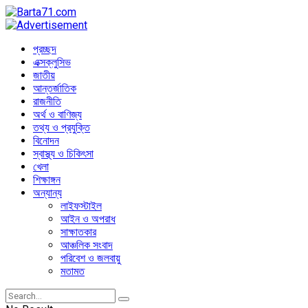
প্রচ্ছদ
এক্সক্লুসিভ
জাতীয়
আন্তর্জাতিক
রাজনীতি
অর্থ ও বাণিজ্য
তথ্য ও প্রযুক্তি
বিনোদন
স্বাস্থ্য ও চিকিৎসা
খেলা
শিক্ষাঙ্গন
অন্যান্য
লাইফস্টাইল
আইন ও অপরাধ
সাক্ষাতকার
আঞ্চলিক সংবাদ
পরিবেশ ও জলবায়ু
মতামত