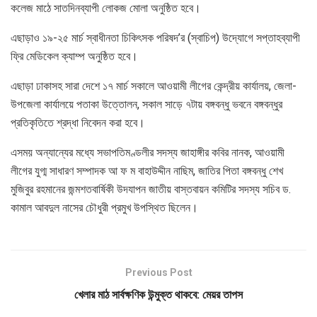
কলেজ মাঠে সাতদিনব্যাপী লোকজ মোলা অনুষ্ঠিত হবে।
এছাড়াও ১৯-২৫ মার্চ স্বাধীনতা চিকিৎসক পরিষদ’র (স্বাচিপ) উদ্যোগে সপ্তাহব্যাপী
ফ্রি মেডিকেল ক্যাম্প অনুষ্ঠিত হবে।
এছাড়া ঢাকাসহ সারা দেশে ১৭ মার্চ সকালে আওয়ামী লীগের কেন্দ্রীয় কার্যালয়, জেলা-
উপজেলা কার্যালয়ে পতাকা উত্তোলন, সকাল সাড়ে ৭টায় বঙ্গবন্ধু ভবনে বঙ্গবন্ধুর
প্রতিকৃতিতে শ্রদ্ধা নিবেদন করা হবে।
এসময় অন্যান্যের মধ্যে সভাপতিমণ্ডলীর সদস্য জাহাঙ্গীর কবির নানক, আওয়ামী
লীগের যুগ্ম সাধারণ সম্পাদক আ ফ ম বাহাউদ্দীন নাছিম, জাতির পিতা বঙ্গবন্ধু শেখ
মুজিবুর রহমানের জন্মশতবার্ষিকী উদযাপন জাতীয় বাস্তবায়ন কমিটির সদস্য সচিব ড.
কামাল আবদুল নাসের চৌধুরী প্রমুখ উপস্থিত ছিলেন।
Previous Post
খেলার মাঠ সার্বক্ষণিক উন্মুক্ত থাকবে: মেয়র তাপস