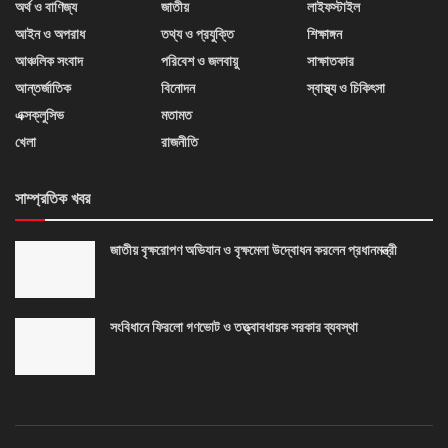
অর্থ ও বাণিজ্য
জাতীয়
লাইফস্টাইল
আইন ও অপরাধ
তথ্য ও প্রযুক্তি
শিক্ষাঙ্গন
আঞ্চলিক সংবাদ
পরিবেশ ও জলবায়ু
সাক্ষাতকার
আন্তর্জাতিক
বিনোদন
স্বাস্থ্য ও চিকিৎসা
এক্সক্লুসিভ
মতামত
খেলা
রাজনীতি
সাম্প্রতিক খবর
জাতীয় বৃক্ষরোপণ অভিযান ও বৃক্ষমেলা উদ্বোধন করলেন প্রধানমন্ত্রী
সংবিধানে ফিরলো গণভোট ও তত্ত্বাবধায়ক সরকার ব্যবস্থা