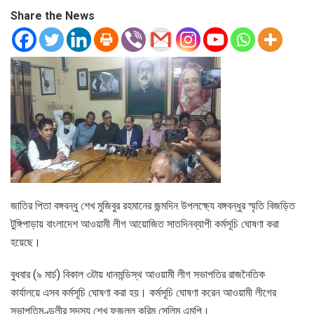
Share the News
জাতির পিতা বঙ্গবন্ধু শেখ মুজিবুর রহমানের জন্মদিন উপলক্ষ্যে বঙ্গবন্ধুর স্মৃতি বিজড়িত
টুঙ্গিপাড়ায় বাংলাদেশ আওয়ামী লীগ আয়োজিত সাতদিনব্যাপী কর্মসূচি ঘোষণা করা
হয়েছে।
বুধবার (৯ মার্চ) বিকাল ৩টায় ধানমন্ডিস্থ আওয়ামী লীগ সভাপতির রাজনৈতিক
কার্যালয়ে এসব কর্মসূচি ঘোষণা করা হয়। কর্মসূচি ঘোষণা করেন আওয়ামী লীগের
সভাপতিমণ্ডলীর সদস্য শেখ ফজলুল করিম সেলিম এমপি।