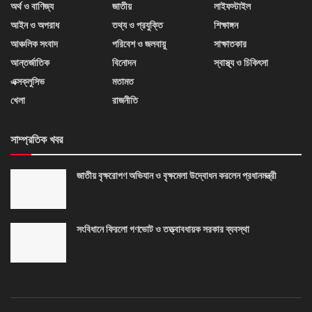
অর্থ ও বাণিজ্য
জাতীয়
লাইফস্টাইল
আইন ও অপরাধ
তথ্য ও প্রযুক্তি
শিক্ষাঙ্গন
আঞ্চলিক সংবাদ
পরিবেশ ও জলবায়ু
সাক্ষাতকার
আন্তর্জাতিক
বিনোদন
স্বাস্থ্য ও চিকিৎসা
এক্সক্লুসিভ
মতামত
খেলা
রাজনীতি
সাম্প্রতিক খবর
জাতীয় বৃক্ষরোপণ অভিযান ও বৃক্ষমেলা উদ্বোধন করলেন প্রধানমন্ত্রী
সংবিধানে ফিরলো গণভোট ও তত্ত্বাবধায়ক সরকার ব্যবস্থা