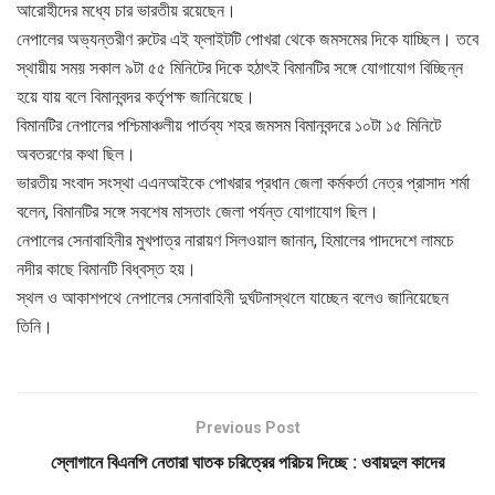
আরোহীদের মধ্যে চার ভারতীয় রয়েছেন।
নেপালের অভ্যন্তরীণ রুটের এই ফ্লাইটটি পোখরা থেকে জমসমের দিকে যাচ্ছিল। তবে
স্থায়ীয় সময় সকাল ৯টা ৫৫ মিনিটের দিকে হঠাৎই বিমানটির সঙ্গে যোগাযোগ বিচ্ছিন্ন
হয়ে যায় বলে বিমানবন্দর কর্তৃপক্ষ জানিয়েছে।
বিমানটির নেপালের পশ্চিমাঞ্চলীয় পার্তব্য শহর জমসম বিমানবন্দরে ১০টা ১৫ মিনিটে
অবতরণের কথা ছিল।
ভারতীয় সংবাদ সংস্থা এএনআইকে পোখরার প্রধান জেলা কর্মকর্তা নেত্র প্রাসাদ শর্মা
বলেন, বিমানটির সঙ্গে সবশেষ মাসতাং জেলা পর্যন্ত যোগাযোগ ছিল।
নেপালের সেনাবাহিনীর মুখপাত্র নারায়ণ সিলওয়াল জানান, হিমালের পাদদেশে লামচে
নদীর কাছে বিমানটি বিধ্বস্ত হয়।
স্থল ও আকাশপথে নেপালের সেনাবাহিনী দুর্ঘটনাস্থলে যাচ্ছেন বলেও জানিয়েছেন
তিনি।
Previous Post
স্লোগানে বিএনপি নেতারা ঘাতক চরিত্রের পরিচয় দিচ্ছে : ওবায়দুল কাদের