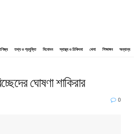
াণিজ্য
তথ্য ও প্রযুক্তি
বিনোদন
স্বাস্থ্য ও চিকিৎসা
খেলা
শিক্ষাঙ্গন
অন্যান্য
িচ্ছেদের ঘোষণা শাকিরার
0