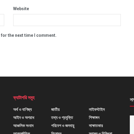
Website
 for the next time I comment.
ক্যাটাগরি সমুহ
সা
অর্থ ও বাণিজ্য
জাতীয়
লাইফস্টাইল
আইন ও অপরাধ
তথ্য ও প্রযুক্তি
শিক্ষাঙ্গন
আঞ্চলিক সংবাদ
পরিবেশ ও জলবায়ু
সাক্ষাতকার
আন্তর্জাতিক
বিনোদন
স্বাস্থ্য ও চিকিৎসা