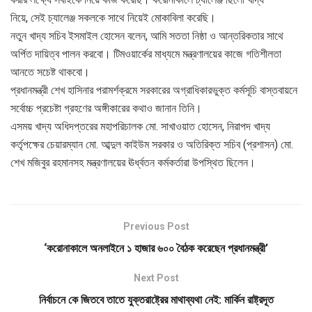
নিয়ে, সেই চ্যালেঞ্জ সকলকে সাথে নিয়েই মোকাবিলা করেছি।
নতুন খাদ্য সচিব ইসমাইল হোসেন বলেন, আমি সততা নিষ্ঠা ও আন্তরিকতার সাথে
অর্পিত দায়িত্ব পালন করবো। টিমওয়ার্কের মাধ্যমে মন্ত্রণালয়ের কাজে গতিশীলতা
আনতে সচেষ্ট থাকবো।
প্রধানমন্ত্রী শেখ হাসিনার পরামর্শক্রমে সরকারের অগ্রাধিকারভুক্ত কর্মসূচি বাস্তবায়নে
সর্বোচ্চ প্রচেষ্টা গ্রহণের অঙ্গীকারের কথাও জানান তিনি।
এসময় খাদ্য অধিদপ্তরের মহাপরিচালক মো. সাখাওয়াত হোসেন, নিরাপদ খাদ্য
কর্তৃপক্ষের চেয়ারম্যান মো. আব্দুল কাইউম সরকার ও অতিরিক্ত সচিব (প্রশাসন) মো.
শেখ মজিবুর রহমানসহ মন্ত্রণালয়ের ঊর্ধ্বতন কর্মকর্তারা উপস্থিত ছিলেন।
Previous Post
‘করোনাকালে অনলাইনে ১ হাজার ৬০০ বৈঠক করেছেন প্রধানমন্ত্রী’
Next Post
নির্বাচনে কে জিতবে তাতে যুক্তরাষ্ট্রের মাথাব্যথা নেই: মার্কিন রাষ্ট্রদূত