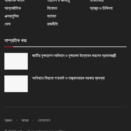
আঞ্চলিক সংবাদ
পরিবেশ ও জলবায়ু
সাক্ষাতকার
আন্তর্জাতিক
বিনোদন
স্বাস্থ্য ও চিকিৎসা
এক্সক্লুসিভ
মতামত
খেলা
রাজনীতি
সাম্প্রতিক খবর
জাতীয় বৃক্ষরোপণ অভিযান ও বৃক্ষমেলা উদ্বোধন করলেন প্রধানমন্ত্রী
সংবিধানে ফিরলো গণভোট ও তত্ত্বাবধায়ক সরকার ব্যবস্থা
প্রচ্ছদ
আমরা
যোগাযোগ