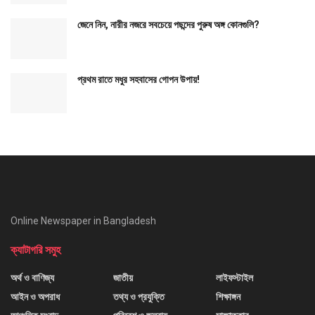
জেনে নিন, নারীর নজরে সবচেয়ে পছন্দের পুরুষ অঙ্গ কোনগুলি?
প্রথম রাতে মধুর সহবাসের গোপন উপায়!
Online Newspaper in Bangladesh
ক্যাটাগরি সমুহ
অর্থ ও বাণিজ্য
জাতীয়
লাইফস্টাইল
আইন ও অপরাধ
তথ্য ও প্রযুক্তি
শিক্ষাঙ্গন