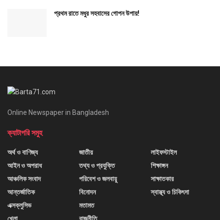
প্রথম রাতে মধুর সহবাসের গোপন উপায়!
Online Newspaper in Bangladesh
ক্যাটাগরি সমুহ
অর্থ ও বাণিজ্য
জাতীয়
লাইফস্টাইল
আইন ও অপরাধ
তথ্য ও প্রযুক্তি
শিক্ষাঙ্গন
আঞ্চলিক সংবাদ
পরিবেশ ও জলবায়ু
সাক্ষাতকার
আন্তর্জাতিক
বিনোদন
স্বাস্থ্য ও চিকিৎসা
এক্সক্লুসিভ
মতামত
খেলা
রাজনীতি