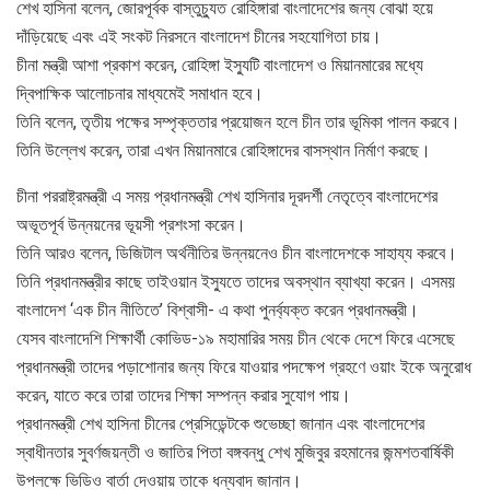
শেখ হাসিনা বলেন, জোরপূর্বক বাস্তুচ্যুত রোহিঙ্গারা বাংলাদেশের জন্য বোঝা হয়ে
দাঁড়িয়েছে এবং এই সংকট নিরসনে বাংলাদেশ চীনের সহযোগিতা চায়।
চীনা মন্ত্রী আশা প্রকাশ করেন, রোহিঙ্গা ইস্যুটি বাংলাদেশ ও মিয়ানমারের মধ্যে
দ্বিপাক্ষিক আলোচনার মাধ্যমেই সমাধান হবে।
তিনি বলেন, তৃতীয় পক্ষের সম্পৃক্ততার প্রয়োজন হলে চীন তার ভূমিকা পালন করবে।
তিনি উল্লেখ করেন, তারা এখন মিয়ানমারে রোহিঙ্গাদের বাসস্থান নির্মাণ করছে।
চীনা পররাষ্ট্রমন্ত্রী এ সময় প্রধানমন্ত্রী শেখ হাসিনার দূরদর্শী নেতৃত্বে বাংলাদেশের
অভূতপূর্ব উন্নয়নের ভূয়সী প্রশংসা করেন।
তিনি আরও বলেন, ডিজিটাল অর্থনীতির উন্নয়নেও চীন বাংলাদেশকে সাহায্য করবে।
তিনি প্রধানমন্ত্রীর কাছে তাইওয়ান ইস্যুতে তাদের অবস্থান ব্যাখ্যা করেন। এসময়
বাংলাদেশ ‘এক চীন নীতিতে’ বিশ্বাসী- এ কথা পুনর্ব্যক্ত করেন প্রধানমন্ত্রী।
যেসব বাংলাদেশি শিক্ষার্থী কোভিড-১৯ মহামারির সময় চীন থেকে দেশে ফিরে এসেছে
প্রধানমন্ত্রী তাদের পড়াশোনার জন্য ফিরে যাওয়ার পদক্ষেপ গ্রহণে ওয়াং ইকে অনুরোধ
করেন, যাতে করে তারা তাদের শিক্ষা সম্পন্ন করার সুযোগ পায়।
প্রধানমন্ত্রী শেখ হাসিনা চীনের প্রেসিডেন্টকে শুভেচ্ছা জানান এবং বাংলাদেশের
স্বাধীনতার সুবর্ণজয়ন্তী ও জাতির পিতা বঙ্গবন্ধু শেখ মুজিবুর রহমানের জন্মশতবার্ষিকী
উপলক্ষে ভিডিও বার্তা দেওয়ায় তাকে ধন্যবাদ জানান।