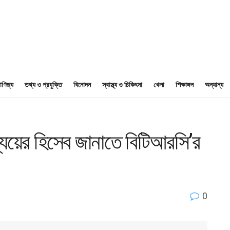
াণিজ্য
তথ্য ও প্রযুক্তি
বিনোদন
স্বাস্থ্য ও চিকিৎসা
খেলা
শিক্ষাঙ্গন
অন্যান্য
্যয়ের হিসেব জানাতে বিটিআরসি’র
0