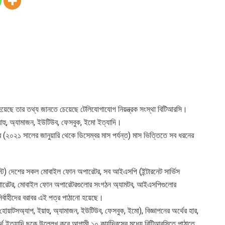
হয়েছে তার তথ্য জানতে চেয়েছে টেলিযোগাযোগ নিয়ন্ত্রক সংস্থা বিটিআরসি।
াহু, অ্যামাজন, ইউটিউব, ফেসবুক, ইমো ইত্যাদি।
ে (২০২১ সালের জানুয়ারি থেকে ডিসেম্বর মাস পর্যন্ত) মাস ভিত্তিতে সব ধরনের
গস্ট) দেশের সকল মোবাইল ফোন অপারেটর, সব আইএসপি (ইন্টারনেট সার্ভিস
 অপারেটর, মোবাইল ফোন অপারেটরগুলোর সংগঠন অ্যামটব, আইএসপিগুলোর
্বাহীদের বরাবর এই পত্র পাঠানো হয়েছে।
 হোয়াটসঅ্যাপ, ইয়াহু, অ্যামাজন, ইউটিউব, ফেসবুক, ইমো), বিজ্ঞাপনের অর্থের হার,
অর্থ ইত্যাদি ছকে উল্লেখ করে আগামী ১০ কার্যদিবসের মধ্যে বিটিআরসিতে পাঠাতে