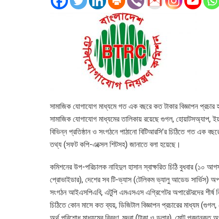
সামাজিক যোগাযোগ মাধ্যমে গত এক বছরে কত টাকার বিজ্ঞাপন প্রচার 
সামাজিক যোগাযোগ মাধ্যমের তালিকায় রয়েছে গুগল, হোয়াটসঅ্যাপ, ইয়
বিভিন্ন প্রতিষ্ঠান ও সংগঠনে পাঠানো বিটিআরসি’র চিঠিতে গত এক বছর
তথ্য (সফট কপি-এক্সেল শিটসহ) জানাতে বলা হয়েছে।
কমিশনের উপ-পরিচালক নাহিদুল হাসান স্বাক্ষরিত চিঠি বুধবার (১০ আ
প্রোভাইডার), দেশের সব টি-ভ্যাস (টেলিকম ভ্যালু আডেড সার্ভিস)
সংগঠন আইএসপিএবি, এটুপি এমএসএস এগ্রিগেটর অপারেটরদের শীর্ষ নির
চিঠিতে কোন মাসে কত ব্যয়, ডিজিটাল বিজ্ঞাপন প্রচারের মাধ্যম (গুগল,
অর্থ পরিশোধ মাধ্যমের বিবরণ, মুদ্রা (টাকা ও ডলার), মোট প্রদানকৃত 