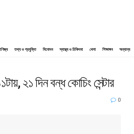
াণিজ্য
তথ্য ও প্রযুক্তি
বিনোদন
স্বাস্থ্য ও চিকিৎসা
খেলা
শিক্ষাঙ্গন
অন্যান্য
টায়, ২১ দিন বন্ধ কোচিং সেন্টার
0