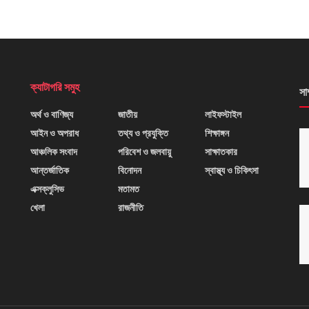
ক্যাটাগরি সমুহ
সা
অর্থ ও বাণিজ্য
জাতীয়
লাইফস্টাইল
আইন ও অপরাধ
তথ্য ও প্রযুক্তি
শিক্ষাঙ্গন
আঞ্চলিক সংবাদ
পরিবেশ ও জলবায়ু
সাক্ষাতকার
আন্তর্জাতিক
বিনোদন
স্বাস্থ্য ও চিকিৎসা
এক্সক্লুসিভ
মতামত
খেলা
রাজনীতি