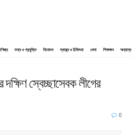
াণিজ্য
তথ্য ও প্রযুক্তি
বিনোদন
স্বাস্থ্য ও চিকিৎসা
খেলা
শিক্ষাঙ্গন
অন্যান্য
র দক্ষিণ স্বেচ্ছাসেবক লীগের
0