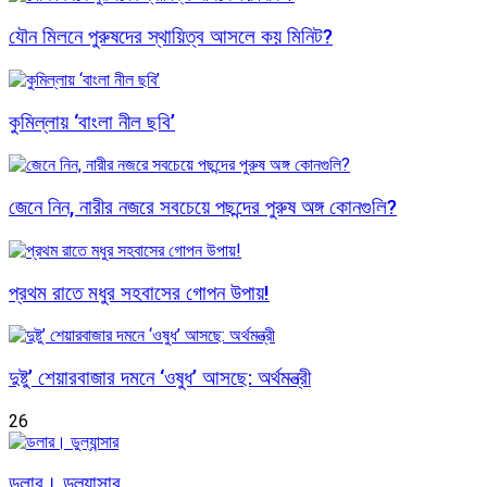
যৌন মিলনে পুরুষদের স্থায়িত্ব আসলে কয় মিনিট?
কুমিল্লায় ‘বাংলা নীল ছবি’
জেনে নিন, নারীর নজরে সবচেয়ে পছন্দের পুরুষ অঙ্গ কোনগুলি?
প্রথম রাতে মধুর সহবাসের গোপন উপায়!
দুষ্টু’ শেয়ারবাজার দমনে ‘ওষুধ’ আসছে: অর্থমন্ত্রী
26
ডলার। ডুল্যান্সার