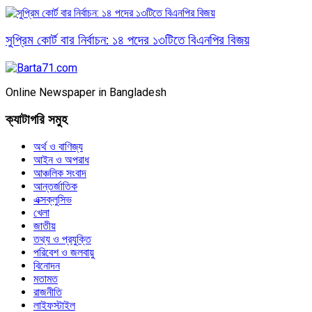
সুপ্রিম কোর্ট বার নির্বাচন: ১৪ পদের ১৩টিতে বিএনপির বিজয়
Online Newspaper in Bangladesh
ক্যাটাগরি সমুহ
অর্থ ও বাণিজ্য
আইন ও অপরাধ
আঞ্চলিক সংবাদ
আন্তর্জাতিক
এক্সক্লুসিভ
খেলা
জাতীয়
তথ্য ও প্রযুক্তি
পরিবেশ ও জলবায়ু
বিনোদন
মতামত
রাজনীতি
লাইফস্টাইল