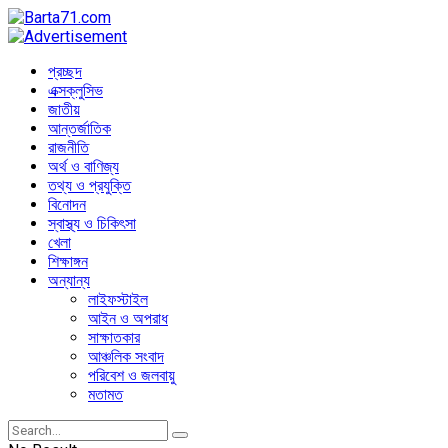
প্রচ্ছদ
এক্সক্লুসিভ
জাতীয়
আন্তর্জাতিক
রাজনীতি
অর্থ ও বাণিজ্য
তথ্য ও প্রযুক্তি
বিনোদন
স্বাস্থ্য ও চিকিৎসা
খেলা
শিক্ষাঙ্গন
অন্যান্য
লাইফস্টাইল
আইন ও অপরাধ
সাক্ষাতকার
আঞ্চলিক সংবাদ
পরিবেশ ও জলবায়ু
মতামত