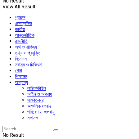
No Result
View All Result
প্রচ্ছদ
এক্সক্লুসিভ
জাতীয়
আন্তর্জাতিক
রাজনীতি
অর্থ ও বাণিজ্য
তথ্য ও প্রযুক্তি
বিনোদন
স্বাস্থ্য ও চিকিৎসা
খেলা
শিক্ষাঙ্গন
অন্যান্য
লাইফস্টাইল
আইন ও অপরাধ
সাক্ষাতকার
আঞ্চলিক সংবাদ
পরিবেশ ও জলবায়ু
মতামত
No Result