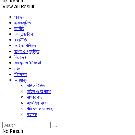
No Result
View All Result
প্রচ্ছদ
এক্সক্লুসিভ
জাতীয়
আন্তর্জাতিক
রাজনীতি
অর্থ ও বাণিজ্য
তথ্য ও প্রযুক্তি
বিনোদন
স্বাস্থ্য ও চিকিৎসা
খেলা
শিক্ষাঙ্গন
অন্যান্য
লাইফস্টাইল
আইন ও অপরাধ
সাক্ষাতকার
আঞ্চলিক সংবাদ
পরিবেশ ও জলবায়ু
মতামত
No Result