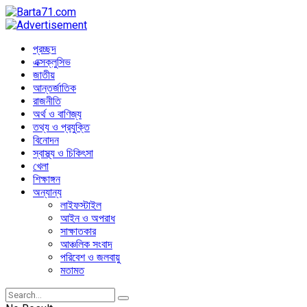
প্রচ্ছদ
এক্সক্লুসিভ
জাতীয়
আন্তর্জাতিক
রাজনীতি
অর্থ ও বাণিজ্য
তথ্য ও প্রযুক্তি
বিনোদন
স্বাস্থ্য ও চিকিৎসা
খেলা
শিক্ষাঙ্গন
অন্যান্য
লাইফস্টাইল
আইন ও অপরাধ
সাক্ষাতকার
আঞ্চলিক সংবাদ
পরিবেশ ও জলবায়ু
মতামত