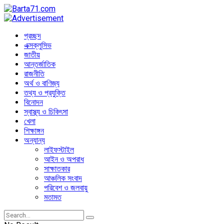
প্রচ্ছদ
এক্সক্লুসিভ
জাতীয়
আন্তর্জাতিক
রাজনীতি
অর্থ ও বাণিজ্য
তথ্য ও প্রযুক্তি
বিনোদন
স্বাস্থ্য ও চিকিৎসা
খেলা
শিক্ষাঙ্গন
অন্যান্য
লাইফস্টাইল
আইন ও অপরাধ
সাক্ষাতকার
আঞ্চলিক সংবাদ
পরিবেশ ও জলবায়ু
মতামত