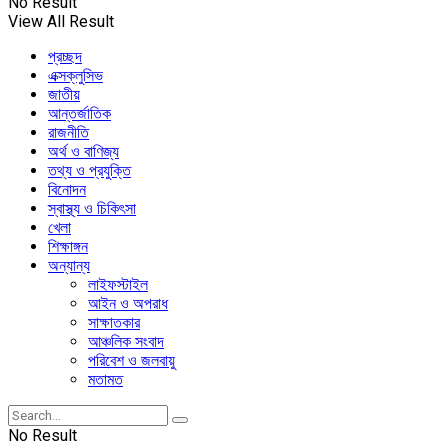
No Result
View All Result
প্রচ্ছদ
এক্সক্লুসিভ
জাতীয়
আন্তর্জাতিক
রাজনীতি
অর্থ ও বাণিজ্য
তথ্য ও প্রযুক্তি
বিনোদন
স্বাস্থ্য ও চিকিৎসা
খেলা
শিক্ষাঙ্গন
অন্যান্য
লাইফস্টাইল
আইন ও অপরাধ
সাক্ষাতকার
আঞ্চলিক সংবাদ
পরিবেশ ও জলবায়ু
মতামত
No Result