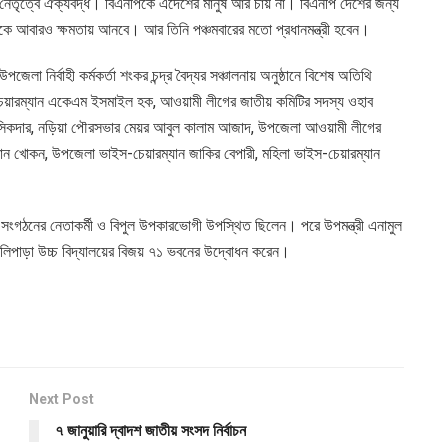
িনার নেতৃত্বে ঐক্যবদ্ধ। বিএনপিকে এদেশের মানুষ আর চায় না। বিএনপি দেশের জন্য
াকে আবারও ক্ষমতায় আনবে। আর তিনি পঞ্চমবারের মতো প্রধানমন্ত্রী হবেন।
েলা নির্বাহী কর্মকর্তা শংকর চন্দ্র বৈদ্যর সঞ্চালনায় অনুষ্ঠানে বিশেষ অতিথি
া চেয়ারম্যান একেএম ইসমাইল হক, আওয়ামী লীগের জাতীয় কমিটির সদস্য ওহাব
জহির সিকদার, নড়িয়া পৌরসভার মেয়র আবুল কালাম আজাদ, উপজেলা আওয়ামী লীগের
ামান খোকন, উপজেলা ভাইস-চেয়ারম্যান জাকির বেপারী, মহিলা ভাইস-চেয়ারম্যান
গঠনের নেতাকর্মী ও বিপুল উপকারভোগী উপস্থিত ছিলেন। পরে উপমন্ত্রী এনামুল
েলিপাড়া উচ্চ বিদ্যালয়ের বিজয় ৭১ ভবনের উদ্বোধন করেন।
Next Post
৭ জানুয়ারি দ্বাদশ জাতীয় সংসদ নির্বাচন