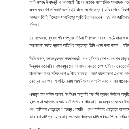
পানি সম্পদ উপমন্ত্রী ও আওয়ামী লীগের সাবেক সাংগঠনিক সম্পাদক এক
একমাত্র শেখ হাসিনাই অপরিহার্য বাংলাদেশের জন্য। তাঁর কোনো বিকল্প
আজকে তিনি নিজেকে সারাবিশ্বে প্রতিষ্ঠিত করেছেন। ১৯ বার জাতিসংঘে
নন্দিত।
১৫ নভেম্বর, বুধবার শরীয়তপুরের নড়িয়া উপজেলা পরিষদ মাঠে সামাজিক 
আলোচনা সভায় প্রধান অতিথির বক্তব্যে তিনি এসব কথা বলেন। নড়িয়
তিনি বলেন, বঙ্গবন্ধুকন্যা প্রধানমন্ত্রী শেখ হাসিনার দেশ ও দেশের 
উন্নয়ন করেননি। বঙ্গবন্ধুর সোনার বাংলা গড়তে শেখ হাসিনার নেতৃত্ব
বাংলাদেশ আজ সঠিক পথে এগিয়ে চলেছে। তাই বাংলাদেশে এখনো শেখ হাসি
নেতৃত্ব, দল ও দেশ পরিচালনায় আত্মবিশ্বাস ও পরিপক্বতায় তার ধারে
এনামুল হক শামীম বলেন, সংবিধান অনুযায়ী আগামী দ্বাদশ নির্বাচন অন
হরতাল না আন্দোলনে আওয়ামী লীগ ভয় পায় না। বঙ্গবন্ধুর নেতৃত্বে দীর্
শেখ হাসিনার নেতৃত্বে গণতন্ত্র পেয়েছি। শেখ হাসিনার নেতৃত্বে বাং
আর কখনোই পূরণ হবে না। ক্ষমতার পরিবর্তন চাইলে বিএনপিকে নির্বা