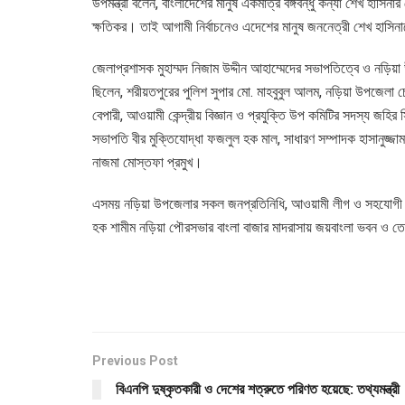
উপমন্ত্রী বলেন, বাংলাদেশের মানুষ একমাত্র বঙ্গবন্ধু কন্যা শেখ হাস
ক্ষতিকর। তাই আগামী নির্বাচনেও এদেশের মানুষ জননেত্রী শেখ হাসিন
জেলাপ্রশাসক মুহাম্মদ নিজাম উদ্দীন আহাম্মেদের সভাপতিত্বে ও নড়িয়া উপজ
ছিলেন, শরীয়তপুরের পুলিশ সুপার মো. মাহবুবুল আলম, নড়িয়া উপজেল
বেপারী, আওয়ামী কেন্দ্রীয় বিজ্ঞান ও প্রযুক্তি উপ কমিটির সদস্য 
সভাপতি বীর মুক্তিযোদ্ধা ফজলুল হক মাল, সাধারণ সম্পাদক হাসানুজ্জ
নাজমা মোস্তফা প্রমুখ।
এসময় নড়িয়া উপজেলার সকল জনপ্রতিনিধি, আওয়ামী লীগ ও সহযোগী সং
হক শামীম নড়িয়া পৌরসভার বাংলা বাজার মাদরাসায় জয়বাংলা ভবন ও ত
Previous Post
বিএনপি দুষ্কৃতকারী ও দেশের শত্রুতে পরিণত হয়েছে: তথ্যমন্ত্রী