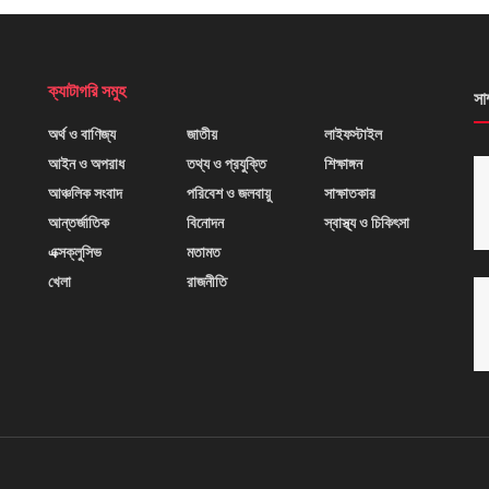
ক্যাটাগরি সমুহ
সা
অর্থ ও বাণিজ্য
জাতীয়
লাইফস্টাইল
আইন ও অপরাধ
তথ্য ও প্রযুক্তি
শিক্ষাঙ্গন
আঞ্চলিক সংবাদ
পরিবেশ ও জলবায়ু
সাক্ষাতকার
আন্তর্জাতিক
বিনোদন
স্বাস্থ্য ও চিকিৎসা
এক্সক্লুসিভ
মতামত
খেলা
রাজনীতি