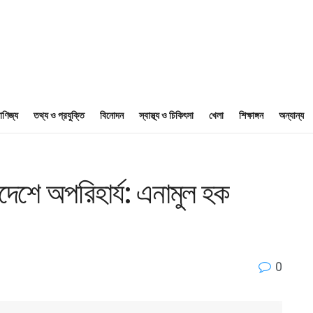
াণিজ্য
তথ্য ও প্রযুক্তি
বিনোদন
স্বাস্থ্য ও চিকিৎসা
খেলা
শিক্ষাঙ্গন
অন্যান্য
দেশে অপরিহার্য: এনামুল হক
0