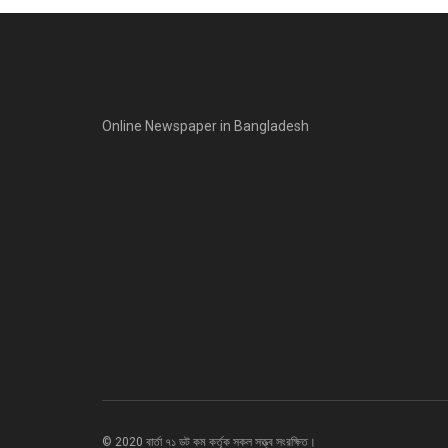
Online Newspaper in Bangladesh
© 2020 বার্তা ৭১ ডট কম কর্তৃক সকল সত্ত্ব সংরক্ষিত।