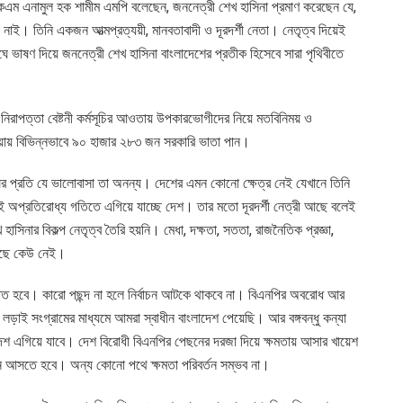
েএম এনামুল হক শামীম এমপি বলেছেন, জননেত্রী শেখ হাসিনা প্রমাণ করেছেন যে,
 নাই। তিনি একজন আত্মপ্রত্যয়ী, মানবতাবাদী ও দূরদর্শী নেতা। নেতৃত্ব দিয়েই
 ভাষণ দিয়ে জননেত্রী শেখ হাসিনা বাংলাদেশের প্রতীক হিসেবে সারা পৃথিবীতে
নিরাপত্তা বেষ্টনী কর্মসূচির আওতায় উপকারভোগীদের নিয়ে মতবিনিময় ও
ায় বিভিন্নভাবে ৯০ হাজার ২৮৩ জন সরকারি ভাতা পান।
মানুষের প্রতি যে ভালোবাসা তা অনন্য। দেশের এমন কোনো ক্ষেত্র নেই যেখানে তিনি
েই অপ্রতিরোধ্য গতিতে এগিয়ে যাচ্ছে দেশ। তার মতো দূরদর্শী নেত্রী আছে বলেই
নার বিকল্প নেতৃত্ব তৈরি হয়নি। মেধা, দক্ষতা, সততা, রাজনৈতিক প্রজ্ঞা,
কাছে কেউ নেই।
ুষ্ঠিত হবে। কারো পছন্দ না হলে নির্বাচন আটকে থাকবে না। বিএনপির অবরোধ আর
ঘ লড়াই সংগ্রামের মাধ্যমে আমরা স্বাধীন বাংলাদেশ পেয়েছি। আর বঙ্গবন্ধু কন্যা
লাদেশ এগিয়ে যাবে। দেশ বিরোধী বিএনপির পেছনের দরজা দিয়ে ক্ষমতায় আসার খায়েশ
চনে আসতে হবে। অন্য কোনো পথে ক্ষমতা পরিবর্তন সম্ভব না।