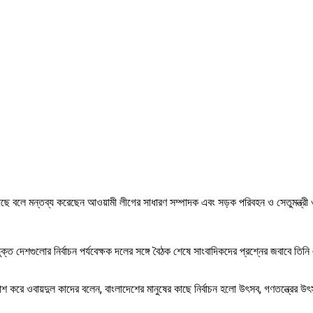
 হয়েছে বলে মন্তব্য করেছেন আওয়ামী লীগের সাধারণ সম্পাদক এবং সড়ক পরিবহন ও সেতুমন্ত্র
ক্ত দেশগুলোর নির্বাচন পর্যবেক্ষক দলের সঙ্গে বৈঠক শেষে সাংবাদিকদের প্রশ্নের জবাবে
 প্রকাশ করে ওবায়দুল কাদের বলেন, বাংলাদেশের মানুষের কাছে নির্বাচন হলো উৎসব, গণতন্ত্রে