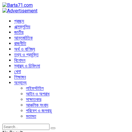
প্রচ্ছদ
এক্সক্লুসিভ
জাতীয়
আন্তর্জাতিক
রাজনীতি
অর্থ ও বাণিজ্য
তথ্য ও প্রযুক্তি
বিনোদন
স্বাস্থ্য ও চিকিৎসা
খেলা
শিক্ষাঙ্গন
অন্যান্য
লাইফস্টাইল
আইন ও অপরাধ
সাক্ষাতকার
আঞ্চলিক সংবাদ
পরিবেশ ও জলবায়ু
মতামত