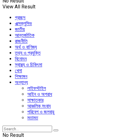
No Result
View All Result
প্রচ্ছদ
এক্সক্লুসিভ
জাতীয়
আন্তর্জাতিক
রাজনীতি
অর্থ ও বাণিজ্য
তথ্য ও প্রযুক্তি
বিনোদন
স্বাস্থ্য ও চিকিৎসা
খেলা
শিক্ষাঙ্গন
অন্যান্য
লাইফস্টাইল
আইন ও অপরাধ
সাক্ষাতকার
আঞ্চলিক সংবাদ
পরিবেশ ও জলবায়ু
মতামত
No Result