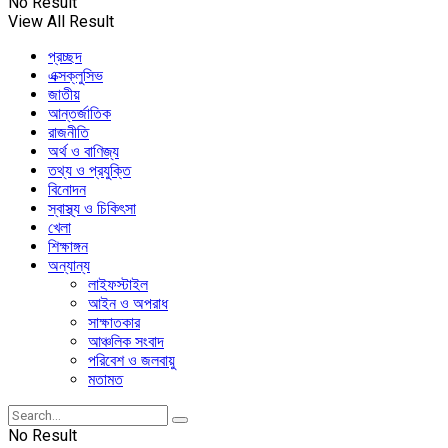
No Result
View All Result
প্রচ্ছদ
এক্সক্লুসিভ
জাতীয়
আন্তর্জাতিক
রাজনীতি
অর্থ ও বাণিজ্য
তথ্য ও প্রযুক্তি
বিনোদন
স্বাস্থ্য ও চিকিৎসা
খেলা
শিক্ষাঙ্গন
অন্যান্য
লাইফস্টাইল
আইন ও অপরাধ
সাক্ষাতকার
আঞ্চলিক সংবাদ
পরিবেশ ও জলবায়ু
মতামত
No Result