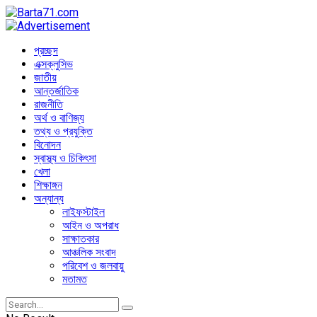
প্রচ্ছদ
এক্সক্লুসিভ
জাতীয়
আন্তর্জাতিক
রাজনীতি
অর্থ ও বাণিজ্য
তথ্য ও প্রযুক্তি
বিনোদন
স্বাস্থ্য ও চিকিৎসা
খেলা
শিক্ষাঙ্গন
অন্যান্য
লাইফস্টাইল
আইন ও অপরাধ
সাক্ষাতকার
আঞ্চলিক সংবাদ
পরিবেশ ও জলবায়ু
মতামত