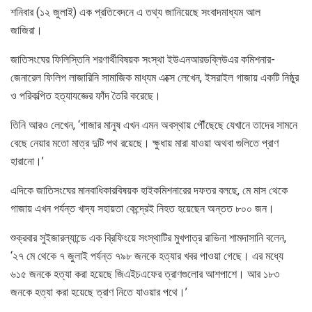
শনিবার (১২ জুলাই) এক প্রতিবেদনে এ তথ্য জানিয়েছে সংবাদমাধ্যম আল
জাজিরা।
জাতিসংঘের ফিলিস্তিনি শরণার্থীবিষয়ক সংস্থা ইউএনআরডব্লিউএর কমিশনার-
জেনারেল ফিলিপ লাজারিনি সামাজিক মাধ্যম এক্সে লেখেন, ইসরাইল গাজায় একটি নিষ্ঠুর
ও পরিকল্পিত হত্যাযজ্ঞের ফাঁদ তৈরি করেছে।
তিনি আরও লেখেন, ‘গাজার মানুষ এখন এমন অবস্থায় পৌঁছেছে যেখানে তাদের সামনে
বেছে নেয়ার মতো মাত্র দুটি পথ রয়েছে। ক্ষুধায় মারা যাওয়া অথবা গুলিতে প্রাণ
হারানো।’
এদিকে জাতিসংঘের মানবাধিকারবিষয়ক হাইকমিশনারের দফতর বলছে, মে মাস থেকে
গাজায় এখন পর্যন্ত খাদ্য সহায়তা কেন্দ্রেই নিহত হয়েছেন অন্তত ৮০০ জন।
শুক্রবার সুইজারল্যান্ডে এক ব্রিফিংয়ে সংস্থাটির মুখপাত্র রাভিনা শামদাসানি বলেন,
‘২৭ মে থেকে ৭ জুলাই পর্যন্ত ৭৯৮ জনকে হত্যার খবর পাওয়া গেছে। এর মধ্যে
৬১৫ জনকে হত্যা করা হয়েছে জিএইচএফের ত্রাণগুলোর আশপাশে। আর ১৮৩
জনকে হত্যা করা হয়েছে ত্রাণ নিতে যাওয়ার পথে।’