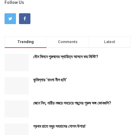
Follow Us
Trending
Comments
Latest
যৌন মিলনে পুরুষদের স্থায়িত্ব আসলে কয় মিনিট?
কুমিল্লায় ‘বাংলা নীল ছবি’
জেনে নিন, নারীর নজরে সবচেয়ে পছন্দের পুরুষ অঙ্গ কোনগুলি?
প্রথম রাতে মধুর সহবাসের গোপন উপায়!