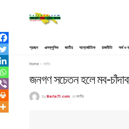
প্রচ্ছদ
এক্সক্লুসিভ
জাতীয়
আন্তর্জাতিক
রাজনীতি
অর্থ ও ব
Home
জাতীয়
জনগণ সচেতন হলে মব-চাঁদাবাজি 
by
Barta71.com
in
জাতীয়