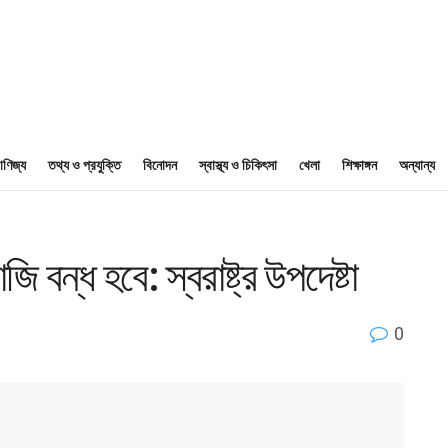
াণিজ্য
তথ্য ও প্রযুক্তি
বিনোদন
স্বাস্থ্য ও চিকিৎসা
খেলা
শিক্ষাঙ্গন
অন্যান্য
বন্ধ হবে: স্বরাষ্ট্র উপদেষ্টা
0