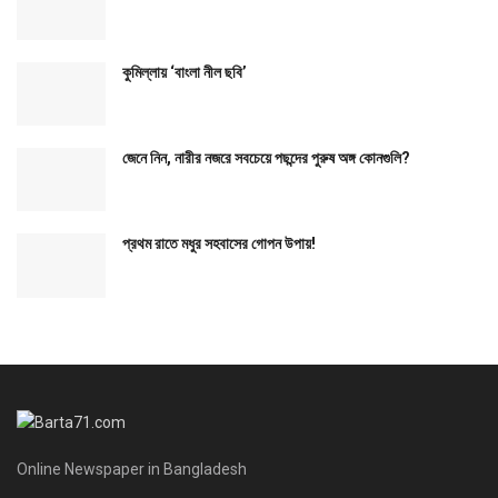
কুমিল্লায় ‘বাংলা নীল ছবি’
জেনে নিন, নারীর নজরে সবচেয়ে পছন্দের পুরুষ অঙ্গ কোনগুলি?
প্রথম রাতে মধুর সহবাসের গোপন উপায়!
Online Newspaper in Bangladesh