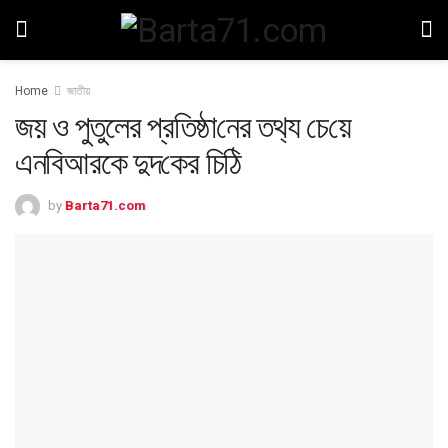
Home
জাতীয়
জ‌য় ও পুতুলের প্রতিষ্ঠা‌নের তথ‌্য চে‌য়ে
এন‌বিআরকে দুদ‌কের চি‌ঠি
by
Barta71.com