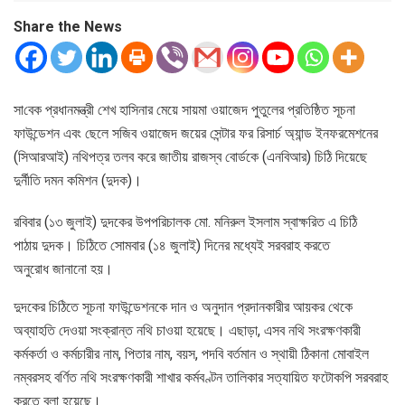
Share the News
সা‌বেক প্রধানমন্ত্রী শেখ হাসিনার মেয়ে সায়মা ওয়াজেদ পুতুলের প্রতিষ্ঠিত সূচনা
ফাউন্ডেশন এবং ছেলে সজিব ওয়াজেদ জয়ের সেন্টার ফর রিসার্চ অ্যান্ড ইনফরমেশনের
(সিআরআই) নথিপত্র তলব করে জাতীয় রাজস্ব বোর্ডকে (এনবিআর) চিঠি দিয়েছে
দুর্নীতি দমন কমিশন (দুদক)।
রবিবার (১৩ জুলাই) দুদকের উপপরিচালক মো. মনিরুল ইসলাম স্বাক্ষরিত এ চিঠি
পাঠায় দুদক। চিঠিতে সোমবার (১৪ জুলাই) দিনের মধ্যেই সরবরাহ করতে
অনুরোধ জানানো হয়।
দুদকের চিঠিতে সূচনা ফাউন্ডেশনকে দান ও অনুদান প্রদানকারীর আয়কর থেকে
অব্যাহতি দেওয়া সংক্রান্ত নথি চাওয়া হয়েছে। এছাড়া, এসব নথি সংরক্ষণকারী
কর্মকর্তা ও কর্মচারীর নাম, পিতার নাম, বয়স, পদবি বর্তমান ও স্থায়ী ঠিকানা মোবাইল
নম্বরসহ বর্ণিত নথি সংরক্ষণকারী শাখার কর্মবণ্টন তালিকার সত্যায়িত ফটোকপি সরবরাহ
করতে বলা হয়েছে।