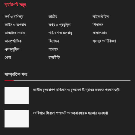
ক্যাটাগরি সমুহ
অর্থ ও বাণিজ্য
জাতীয়
লাইফস্টাইল
আইন ও অপরাধ
তথ্য ও প্রযুক্তি
শিক্ষাঙ্গন
আঞ্চলিক সংবাদ
পরিবেশ ও জলবায়ু
সাক্ষাতকার
আন্তর্জাতিক
বিনোদন
স্বাস্থ্য ও চিকিৎসা
এক্সক্লুসিভ
মতামত
খেলা
রাজনীতি
সাম্প্রতিক খবর
জাতীয় বৃক্ষরোপণ অভিযান ও বৃক্ষমেলা উদ্বোধন করলেন প্রধানমন্ত্রী
সংবিধানে ফিরলো গণভোট ও তত্ত্বাবধায়ক সরকার ব্যবস্থা