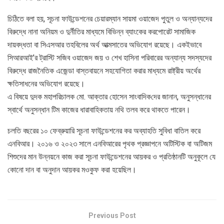
চিঠিতে বলা হয়, সূচনা ফাউন্ডেশনের চেয়ারম্যান সায়মা ওয়াজেদ পুতুল ও অন্যান্যদের
বিরুদ্ধে নানা অনিয়ম ও দুর্নীতির মাধ্যমে বিভিন্ন ব্যাংকের করপোরেট সামাজিক
দায়বদ্ধতা বা সিএসআর তহবিলের অর্থ আত্মসাতের অভিযোগ রয়েছে। একইভাবে
সিআরআই’র ট্রাস্টি সজিব ওয়াজেদ জয় ও শেখ হাসিনা পরিবারের অন্যান্য সদস্যদের
বিরুদ্ধে রাজনৈতিক এজেন্ডা বাস্তবায়নে সহযোগিতা করার মাধ্যমে রাষ্ট্রীয় অর্থের
ক্ষতিসাধনের অভিযোগ রয়েছে।
এ বিষয়ে দুদক মহাপরিচালক মো. আক্তার হোসেন সাংবা‌দিক‌দের জানান, অনুসন্ধানের
স্বার্থে অনুসন্ধান টিম কাজের ধারাবাহিকতায় নথি তলব করে থাকতে পারেন।
চলতি বছরের ১০ ফেব্রুয়ারি সূচনা ফাউন্ডেশনের কর অব্যাহতি সুবিধা বাতিল করে
এনবিআর। ২০১৬ ও ২০২৩ সালে এনবিআরের পৃথক প্রজ্ঞাপনে অটিস্টিক বা অটিজম
শিশুদের মান উন্নয়নে কাজ করা সূচনা ফাউন্ডেশনের আয়কর ও প্রতিষ্ঠানটি অনুকূলে যে
কোনো দান বা অনুদান আয়কর মওকুফ করা হয়েছিল।
Previous Post