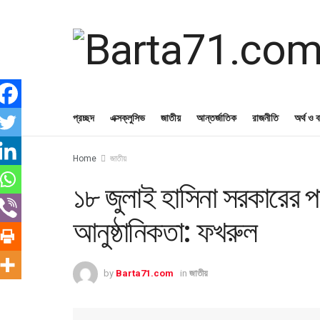
প্রচ্ছদ
এক্সক্লুসিভ
জাতীয়
আন্তর্জাতিক
রাজনীতি
অর্থ ও ব
Home
জাতীয়
১৮ জুলাই হাসিনা সরকারের 
আনুষ্ঠানিকতা: ফখরুল
by
Barta71.com
in
জাতীয়