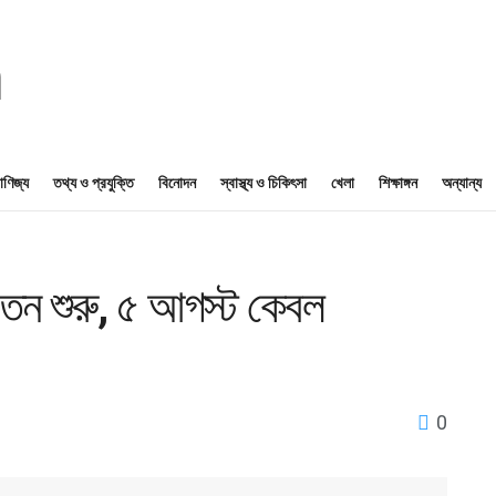
াণিজ্য
তথ্য ও প্রযুক্তি
বিনোদন
স্বাস্থ্য ও চিকিৎসা
খেলা
শিক্ষাঙ্গন
অন্যান্য
পতন শুরু, ৫ আগস্ট কেবল
0