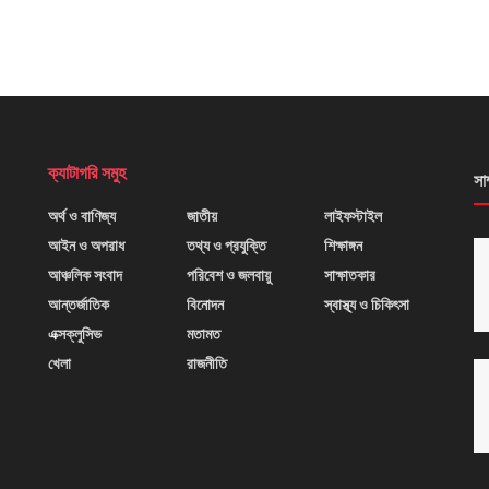
ক্যাটাগরি সমুহ
সা
অর্থ ও বাণিজ্য
জাতীয়
লাইফস্টাইল
আইন ও অপরাধ
তথ্য ও প্রযুক্তি
শিক্ষাঙ্গন
আঞ্চলিক সংবাদ
পরিবেশ ও জলবায়ু
সাক্ষাতকার
আন্তর্জাতিক
বিনোদন
স্বাস্থ্য ও চিকিৎসা
এক্সক্লুসিভ
মতামত
খেলা
রাজনীতি