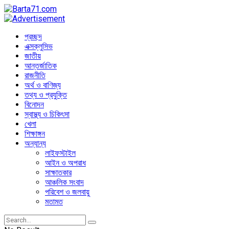
প্রচ্ছদ
এক্সক্লুসিভ
জাতীয়
আন্তর্জাতিক
রাজনীতি
অর্থ ও বাণিজ্য
তথ্য ও প্রযুক্তি
বিনোদন
স্বাস্থ্য ও চিকিৎসা
খেলা
শিক্ষাঙ্গন
অন্যান্য
লাইফস্টাইল
আইন ও অপরাধ
সাক্ষাতকার
আঞ্চলিক সংবাদ
পরিবেশ ও জলবায়ু
মতামত