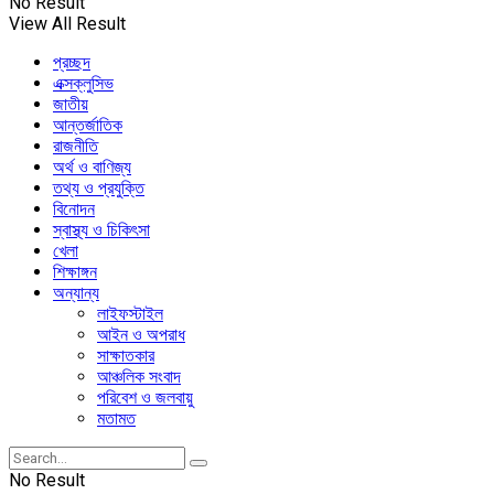
No Result
View All Result
প্রচ্ছদ
এক্সক্লুসিভ
জাতীয়
আন্তর্জাতিক
রাজনীতি
অর্থ ও বাণিজ্য
তথ্য ও প্রযুক্তি
বিনোদন
স্বাস্থ্য ও চিকিৎসা
খেলা
শিক্ষাঙ্গন
অন্যান্য
লাইফস্টাইল
আইন ও অপরাধ
সাক্ষাতকার
আঞ্চলিক সংবাদ
পরিবেশ ও জলবায়ু
মতামত
No Result