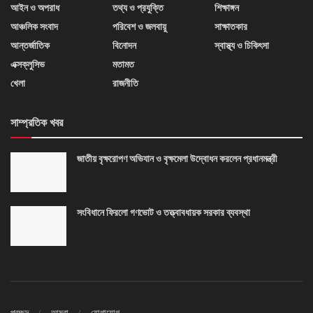
আইন ও অপরাধ
তথ্য ও প্রযুক্তি
শিক্ষাঙ্গন
আঞ্চলিক সংবাদ
পরিবেশ ও জলবায়ু
সাক্ষাতকার
আন্তর্জাতিক
বিনোদন
স্বাস্থ্য ও চিকিৎসা
এক্সক্লুসিভ
মতামত
খেলা
রাজনীতি
সাম্প্রতিক খবর
জাতীয় বৃক্ষরোপণ অভিযান ও বৃক্ষমেলা উদ্বোধন করলেন প্রধানমন্ত্রী
সংবিধানে ফিরলো গণভোট ও তত্ত্বাবধায়ক সরকার ব্যবস্থা
প্রচ্ছদ
আমরা
যোগাযোগ