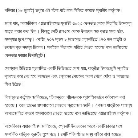
শনিবার (২৬ জুলাই) দুপুরে এই ঘটনা ঘটে বলে নিশ্চিত করেছে স্থানীয় কর্তৃপক্ষ।
জানা যায়, আমেরিকান এয়ারলাইনসের ফ্লাইট ৩০২৩ ডেনভার থেকে মিয়ামির উদ্দেশ্যে
যাত্রা করার কথা ছিল। কিন্তু সেটি রানওয়ে থেকে উড্ডয়ন শুরু করার সময় হঠাৎ
সমস্যার মুখে পড়ে। বোয়িং ৭৩৭ ম্যাক্স ৮ মডেলের প্লেনটিতে ১৭৩ জন যাত্রী ও
ছয়জন ক্রু সদস্য ছিলেন। সবাইকে নিরাপদে সরিয়ে নেওয়া হয়েছে বলে জানিয়েছে
ডেনভার ফায়ার ডিপার্টমেন্ট।
সোশ্যাল মিডিয়ায় প্রকাশিত একটি ভিডিওতে দেখা যায়, যাত্রীরা ইমারজেন্সি স্লাইড
ব্যবহার করে বের হয়ে আসছেন এবং প্লেনের পেছনের অংশ থেকে ধোঁয়া ও আগুনের
শিখা উঠছে।
বিমানবন্দর কর্তৃপক্ষ জানিয়েছে, ঘটনাস্থলে পাঁচজনকে প্রাথমিকভাবে পর্যবেক্ষণ করা
হয়েছে। তবে তাদের হাসপাতালে নেওয়ার প্রয়োজন হয়নি। একজন যাত্রীকে সামান্য
আঘাতজনিত কারণে হাসপাতালে নেওয়া হয়েছে বলে জানিয়েছে এয়ারলাইনস কর্তৃপক্ষ।
আমেরিকান এয়ারলাইনস জানিয়েছে, প্লেনটি উড্ডয়নের আগে একটি চাকার সঙ্গে
সম্পর্কিত যান্ত্রিক ত্রুটির মুখে পড়ে। সেটি পরিদর্শনের জন্য বাইরে রাখা হয়েছে।