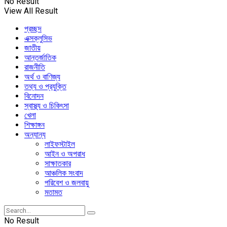
No Result
View All Result
প্রচ্ছদ
এক্সক্লুসিভ
জাতীয়
আন্তর্জাতিক
রাজনীতি
অর্থ ও বাণিজ্য
তথ্য ও প্রযুক্তি
বিনোদন
স্বাস্থ্য ও চিকিৎসা
খেলা
শিক্ষাঙ্গন
অন্যান্য
লাইফস্টাইল
আইন ও অপরাধ
সাক্ষাতকার
আঞ্চলিক সংবাদ
পরিবেশ ও জলবায়ু
মতামত
No Result