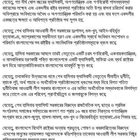
যেহেতু, গত দীর্ঘ ষোল বছরের ফ্যাসিবাদী, অগণতান্ত্রিক এবং গণবিরোধী শাসনব্যবস্থা
কায়েমের লক্ষ্যে এবং একদলীয় রাষ্ট্র ব্যবস্থা প্রতিষ্ঠার অতি উগ্র বাসনা চরিতার্থ করার
অভিপ্রায়ে সংবিধানের অবৈধ ও অগণতান্ত্রিক পরিবর্তন করা হয় এবং যার ফলে একদলীয়
একচ্ছত্র ক্ষমতা ও আধিপত্য প্রতিষ্ঠার পথ সুগম হয়;
যেহেতু; শেখ হাসিনার আওয়ামী লীগ সরকারের দুঃশাসন, গুম-খুন, আইন-বহির্ভূত
হত্যাকাণ্ড, মতপ্রকাশের স্বাধীনতা হরণ এবং একদলীয় স্বার্থে সংবিধান সংশোধন ও
পরিবর্তন বাংলাদেশের সব রাষ্ট্রীয় ও সাংবিধানিক প্রতিষ্ঠানসমূহকে ধ্বংস করে;
যেহেতু, হাসিনা সরকারের আমলে তারই নেতৃত্বে একটি চরম গণবিরোধী, একনায়কতান্ত্রিক,
ও মানবাধিকার হরণকারী শক্তি বাংলাদেশকে একটি ফ্যাসিবাদী, মাফিয়া এবং ব্যর্থ রাষ্ট্রের
রূপ দিয়ে আন্তর্জাতিকভাবে বাংলাদেশের ভাবমূর্তি ক্ষুণ্ন করে;
যেহেতু, তথাকথিত উন্নয়নের নামে শেখ হাসিনার ফ্যাসিবাদী নেতৃত্বে সীমাহীন দুর্নীতি,
ব্যাংক লুট, অর্থ পাচার ও অর্থনৈতিক প্রতিষ্ঠানগুলো ধ্বংসের মধ্য দিয়ে বিগত পতিত
দুর্নীতিবাজ আওয়ামী লীগ সরকার বাংলাদেশ ও এর অমিত অর্থনৈতিক সম্ভাবনাকে বিপর্যস্ত
করে তোলে এবং এর পরিবেশ, প্রাণবৈচিত্র্য ও জলবায়ুকে বিপন্ন করে;
যেহেতু, শেখ হাসিনার ফ্যাসিস্ট সরকারের বিরুদ্ধে রাজনৈতিক দল, ছাত্র ও শ্রমিক
সংগঠনসহ সমাজের সর্বস্তরের জনগণ গত প্রায় ১৬ বছর যাবত নিরন্তর গণতান্ত্রিক
সংগ্রাম করে জেল-জুলুম, হামলা-মামলা, গুম-খুন ও বিচারবহির্ভূত হত্যাকাণ্ডের শিকার হয়;
যেহেতু, বাংলাদেশে বিদেশি রাষ্ট্রের অন্যায় প্রভুত্ব, শোষণ ও খবরদারিত্বের বিরুদ্ধে
এদেশের মানুষের ন্যায়সঙ্গত আন্দোলনকে বহিঃশক্তির তাবেদার আওয়ামী লীগ সরকার নিষ্ঠুর
শক্তিপ্রয়োগের মাধ্যমে দমন করে;