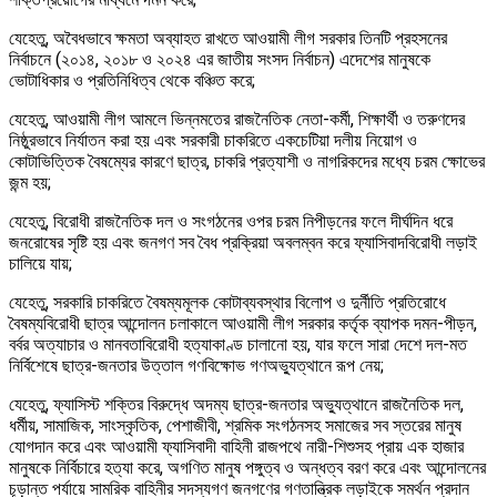
যেহেতু, অবৈধভাবে ক্ষমতা অব্যাহত রাখতে আওয়ামী লীগ সরকার তিনটি প্রহসনের
নির্বাচনে (২০১৪, ২০১৮ ও ২০২৪ এর জাতীয় সংসদ নির্বাচন) এদেশের মানুষকে
ভোটাধিকার ও প্রতিনিধিত্ব থেকে বঞ্চিত করে;
যেহেতু, আওয়ামী লীগ আমলে ভিন্নমতের রাজনৈতিক নেতা-কর্মী, শিক্ষার্থী ও তরুণদের
নিষ্ঠুরভাবে নির্যাতন করা হয় এবং সরকারী চাকরিতে একচেটিয়া দলীয় নিয়োগ ও
কোটাভিত্তিক বৈষম্যের কারণে ছাত্র, চাকরি প্রত্যাশী ও নাগরিকদের মধ্যে চরম ক্ষোভের
জন্ম হয়;
যেহেতু, বিরোধী রাজনৈতিক দল ও সংগঠনের ওপর চরম নিপীড়নের ফলে দীর্ঘদিন ধরে
জনরোষের সৃষ্টি হয় এবং জনগণ সব বৈধ প্রক্রিয়া অবলম্বন করে ফ্যাসিবাদবিরোধী লড়াই
চালিয়ে যায়;
যেহেতু, সরকারি চাকরিতে বৈষম্যমূলক কোটাব্যবস্থার বিলোপ ও দুর্নীতি প্রতিরোধে
বৈষম্যবিরোধী ছাত্র আন্দোলন চলাকালে আওয়ামী লীগ সরকার কর্তৃক ব্যাপক দমন-পীড়ন,
বর্বর অত্যাচার ও মানবতাবিরোধী হত্যাকাণ্ড চালানো হয়, যার ফলে সারা দেশে দল-মত
নির্বিশেষে ছাত্র-জনতার উত্তাল গণবিক্ষোভ গণঅভ্যুত্থানে রূপ নেয়;
যেহেতু, ফ্যাসিস্ট শক্তির বিরুদ্ধে অদম্য ছাত্র-জনতার অভ্যুত্থানে রাজনৈতিক দল,
ধর্মীয়, সামাজিক, সাংস্কৃতিক, পেশাজীবী, শ্রমিক সংগঠনসহ সমাজের সব স্তরের মানুষ
যোগদান করে এবং আওয়ামী ফ্যাসিবাদী বাহিনী রাজপথে নারী-শিশুসহ প্রায় এক হাজার
মানুষকে নির্বিচারে হত্যা করে, অগণিত মানুষ পঙ্গুত্ব ও অন্ধত্ব বরণ করে এবং আন্দোলনের
চূড়ান্ত পর্যায়ে সামরিক বাহিনীর সদস্যগণ জনগণের গণতান্ত্রিক লড়াইকে সমর্থন প্রদান