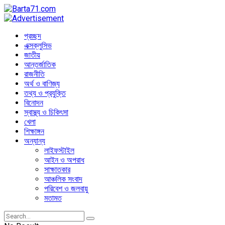
প্রচ্ছদ
এক্সক্লুসিভ
জাতীয়
আন্তর্জাতিক
রাজনীতি
অর্থ ও বাণিজ্য
তথ্য ও প্রযুক্তি
বিনোদন
স্বাস্থ্য ও চিকিৎসা
খেলা
শিক্ষাঙ্গন
অন্যান্য
লাইফস্টাইল
আইন ও অপরাধ
সাক্ষাতকার
আঞ্চলিক সংবাদ
পরিবেশ ও জলবায়ু
মতামত