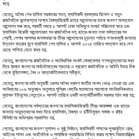
করে;
যেহেতু, অবৈধ শেখ হাসিনা সরকারের পতন, ফ্যাসিবাদী ব্যবস্থার বিলোপ ও নতুন
রাজনৈতিক বন্দোবস্তের লক্ষ্যে বৈষম্যবিরোধী ছাত্র আন্দোলনের ডাকে জনগণ অসহযোগ
আন্দোলন শুরু করে, পরবর্তী সময়ে ৫ আগস্ট ঢাকা অভিমুখে লংমার্চ পরিচালনা করে এবং
ফ্যাসিবাদ বিরোধী আন্দোলনরত সব রাজনৈতিক দল, ছাত্র-জনতা তথা সর্বস্তরের সব
শ্রেণী, পেশার আপামর জনসাধারণের তীব্র আন্দোলনের চূড়ান্ত পর্যায়ে গণভবনমুখী জনতার
উত্তাল যাত্রার মুখে ফ্যাসিস্ট শেখ হাসিনা ৫ আগস্ট ২০২৪ তারিখে পদত্যাগ করে দেশ
ছেড়ে পালিয়ে যেতে বাধ্য হয়;
যেহেতু, বাংলাদেশের রাজনৈতিক ও সাংবিধানিক সংকট মোকাবেলায় গণঅভ্যুত্থানের মধ্য
দিয়ে ব্যক্ত জনগণের সার্বভৌমত্বের প্রত্যয় ও প্রয়োগ রাজনৈতিক ও আইনি উভয় দিক
থেকে যুক্তিসঙ্গত, বৈধ ও আন্তর্জাতিকভাবে স্বীকৃত;
যেহেতু, জনগণের দাবি অনুযায়ী এরপর অবৈধ দ্বাদশ জাতীয় সংসদ ভেঙে দেওয়া হয় এবং
সংবিধানের ১০৬ অনুচ্ছেদ অনুসারে সুপ্রিম কোর্টের মতামতের আলোকে সাংবিধানিকভাবে
মুহাম্মদ ইউনূসের নেতৃত্বে ৮ আগস্ট তারিখে একটি অন্তর্বর্তীকালীন সরকার গঠন করা হয়;
যেহেতু, বাংলাদেশের সর্বস্তরের জনগণের ফ্যাসিবাদবিরোধী তীব্র আকাঙ্ক্ষা এবং ছাত্র-
জনতার অভ্যুত্থানের মধ্য দিয়ে ফ্যাসিবাদ, বৈষম্য ও দুর্নীতিমুক্ত সমাজ ও রাষ্ট্র
বিনির্মাণের অভিপ্রায় প্রকাশিত হয়;
সেহেতু, বাংলাদেশের জনগণ সুশাসন ও সুষ্ঠু নির্বাচন, ফ্যাসিবাদী শাসনের পুনরাবৃত্তি রোধ,
আইনের শাসন এবং অর্থনৈতিক ও সামাজিক ন্যায়বিচার নিশ্চিত করার লক্ষ্যে নিয়মতান্ত্রিক