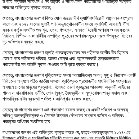
উপায়ে বিদ্যমান সংবিধান ও সব রাষ্ট্রীয় ও সাংবিধানিক প্রতিষ্ঠানের গণতান্ত্রিক সংস্কার
সাধনের অভিপ্রায় ব্যক্ত করছে;
সেহেতু, বাংলাদেশের জনগণ বিগত ষোল বছরের দীর্ঘ ফ্যাসিবাদবিরোধী আন্দোলন-সংগ্রাম
কালে এবং ২০২৪ সালের জুলাই গণ-অভ্যুত্থানকালীন সময়ে ফ্যাসিস্ট আওয়ামী লীগ
সরকার কর্তৃক সংঘটিত গুম-খুন, হত্যা, গণহত্যা, মানবতা বিরোধী অপরাধ ও সব ধরনের
নির্যাতন, নিপীড়ন এবং রাষ্ট্রীয় সম্পত্তি লুণ্ঠনের অপরাধসমূহের দ্রুত উপযুক্ত বিচারের
দৃঢ় অভিপ্রায় ব্যক্ত করছে;
সেহেতু, বাংলাদেশের জনগণ জুলাই গণঅভ্যুত্থানের সব শহীদকে জাতীয় বীর হিসেবে
ঘোষণা করে শহীদদের পরিবার, আহত যোদ্ধা এবং আন্দোলনকারী ছাত্রজনতাকে
প্রয়োজনীয় সব আইনি সুরক্ষা দেওয়ার অভিপ্রায় ব্যক্ত করছে।
সেহেতু, বাংলাদেশের জনগণ যুক্তিসঙ্গত সময়ে আয়োজিতব্য অবাধ, সুষ্ঠু ও নিরপেক্ষ একটি
নির্বাচনের মাধ্যমে গঠিত জাতীয় সংসদে প্রতিশ্রুত প্রয়োজনীয় সাংবিধানিক সংস্কারের
মাধ্যমে দেশের মানুষের প্রত্যাশা, বিশেষত তরুণ প্রজন্মের আকাঙ্ক্ষা অনুযায়ী আইনের
শাসন ও মানবাধিকার, দুর্নীতি, শোষণমুক্ত, বৈষম্যহীন ও মূল্যবোধসম্পন্ন সমাজ এবং
গণতান্ত্রিক রাষ্ট্র ব্যবস্থা প্রতিষ্ঠার অভিপ্রায় ব্যক্ত করছে।
সেহেতু বাংলাদেশের জনগণ এই প্রত্যাশা ব্যক্ত করছে যে একটি পরিবেশ ও জলবায়ু
সহিষ্ণু অন্তর্ভুক্তিমূলক ও টেকসই উন্নয়ন কৌশলের মাধ্যমে বর্তমান ও ভবিষ্যৎ
প্রজন্মের অধিকার সংরক্ষিত হবে।
বাংলাদেশের জনগণ এই অভিপ্রায় ব্যক্ত করছে যে, ছাত্র-গণঅভ্যুত্থান ২০২৪-এর
উপযুক্ত রাষ্ট্রীয় ও সাংবিধানিক স্বীকৃতি প্রদান করা হবে এবং পরবর্তী নির্বাচনে নির্বাচিত