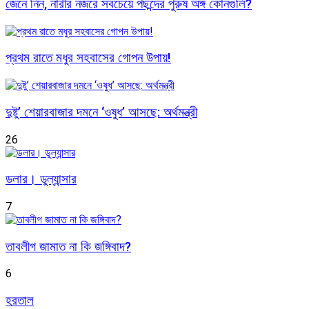
জেনে নিন, নারীর নজরে সবচেয়ে পছন্দের পুরুষ অঙ্গ কোনগুলি?
প্রথম রাতে মধুর সহবাসের গোপন উপায়!
দুষ্টু’ শেয়ারবাজার দমনে ‘ওষুধ’ আসছে: অর্থমন্ত্রী
26
ডলার। ডুল্যান্সার
7
তাবলীগ জামাত না কি জঙ্গিবাদ?
6
হরতাল