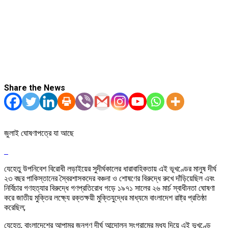
Share the News
জুলাই ঘোষণাপত্রে যা আছে
যেহেতু উপনিবেশ বিরোধী লড়াইয়ের সুদীর্ঘকালের ধারাবাহিকতায় এই ভূখণ্ডের মানুষ দীর্ঘ
২৩ বছর পাকিস্তানের স্বৈরশাসকদের বঞ্চনা ও শোষণের বিরুদ্ধে রুখে দাঁড়িয়েছিল এবং
নির্বিচার গণহত্যার বিরুদ্ধে গণপ্রতিরোধ গড়ে ১৯৭১ সালের ২৬ মার্চ স্বাধীনতা ঘোষণা
করে জাতীয় মুক্তির লক্ষ্যে রক্তক্ষয়ী মুক্তিযুদ্ধের মাধ্যমে বাংলাদেশ রাষ্ট্র প্রতিষ্ঠা
করেছিল;
যেহেতু, বাংলাদেশের আপামর জনগণ দীর্ঘ আন্দোলন সংগ্রামের মধ্য দিয়ে এই ভূখণ্ডে