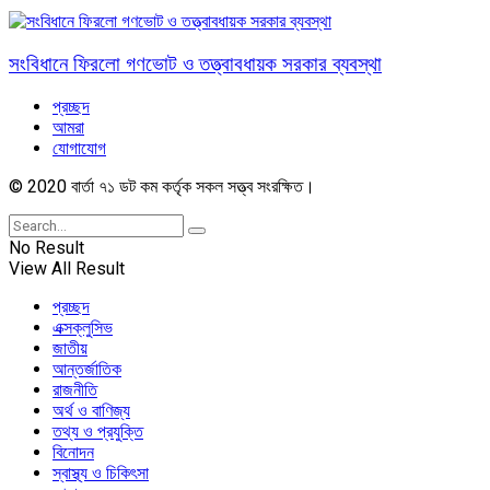
সংবিধানে ফিরলো গণভোট ও তত্ত্বাবধায়ক সরকার ব্যবস্থা
প্রচ্ছদ
আমরা
যোগাযোগ
© 2020 বার্তা ৭১ ডট কম কর্তৃক সকল সত্ত্ব সংরক্ষিত।
No Result
View All Result
প্রচ্ছদ
এক্সক্লুসিভ
জাতীয়
আন্তর্জাতিক
রাজনীতি
অর্থ ও বাণিজ্য
তথ্য ও প্রযুক্তি
বিনোদন
স্বাস্থ্য ও চিকিৎসা