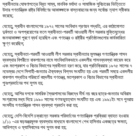
স্বাধীনতার ঘোষণাপত্রে বিবৃত সাম্য, মানবিক মর্যাদা ও সামাজিক সুবিচারের ভিত্তিতে
উদার গণতান্ত্রিক রাষ্ট্র বিনির্মাণের আকাঙ্ক্ষাকে বাস্তবায়নের জন্য সর্বোচ্চ ত্যাগ স্বীকার
করেছে;
যেহেতু, স্বাধীন বাংলাদেশের ১৯৭২ সালের সংবিধান প্রণয়ন পদ্ধতি, এর কাঠামোগত
দুর্বলতা ও অপপ্রয়োগের ফলে স্বাধীনতা-পরবর্তী আওয়ামী লীগ সরকার মুক্তিযুদ্ধের
জনআকাঙ্ক্ষা পূরণে ব্যর্থ হয়েছিল এবং গণতন্ত্র ও রাষ্ট্রীয় প্রতিষ্ঠানগুলোর কার্যকারিতা
ক্ষুণ্ণ করেছিল;
যেহেতু, স্বাধীনতা-পরবর্তী আওয়ামী লীগ সরকার স্বাধীনতার মূলমন্ত্র গণতান্ত্রিক শাসন
ব্যবস্থার বিপরীতে বাকশালের নামে সাংবিধানিকভাবে একদলীয় শাসনব্যবস্থা কায়েম করে
এবং মতপ্রকাশ ও বিচার বিভাগের স্বাধীনতা হরণ করে, যার প্রতিক্রিয়ায় ১৯৭৫ সালের ৭
নভেম্বর দেশে সিপাহী-জনতার ঐক্যবদ্ধ বিপ্লব সংঘটিত হয় এবং পরবর্তী সময়ে একদলীয়
বাকশাল পদ্ধতির পরিবর্তে বহুদলীয় গণতন্ত্র, মতপ্রকাশ ও বিচার বিভাগের স্বাধীনতা
পুনঃপ্রবর্তনের পথ সুগম হয়;
যেহেতু, আশির দশকে সামরিক স্বৈরশাসনের বিরুদ্ধে দীর্ঘ নয় বছর ছাত্র-জনতার অবিরাম
সংগ্রামের মধ্য দিয়ে ১৯৯০ সালের গণঅভ্যুত্থান সংঘটিত হয় এবং ১৯৯১ইং সনে পুনরায়
সংসদীয় গণতান্ত্রিক শাসন ব্যবস্থা প্রবর্তন করা হয়;
যেহেতু; দেশি-বিদেশি চক্রান্তে সরকার পরিবর্তনের গণতান্ত্রিক প্রক্রিয়া ব্যাহত হওয়ায়
১/১১ -এর ষড়যন্ত্রমূলক ব্যবস্থার মাধ্যমে বাংলাদেশে শেখ হাসিনার একচ্ছত্র ক্ষমতা,
আধিপত্য ও ফ্যাসিবাদের পথ সুগম করা হয়;