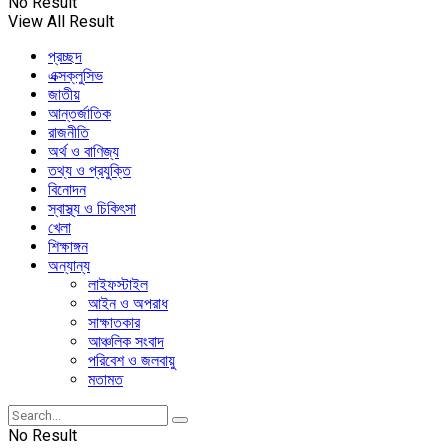
No Result
View All Result
প্রচ্ছদ
এক্সক্লুসিভ
জাতীয়
আন্তর্জাতিক
রাজনীতি
অর্থ ও বাণিজ্য
তথ্য ও প্রযুক্তি
বিনোদন
স্বাস্থ্য ও চিকিৎসা
খেলা
শিক্ষাঙ্গন
অন্যান্য
লাইফস্টাইল
আইন ও অপরাধ
সাক্ষাতকার
আঞ্চলিক সংবাদ
পরিবেশ ও জলবায়ু
মতামত
No Result