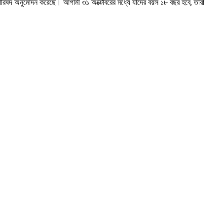
 পরিষদ অনুমোদন করেছে। আগামী ৩১ অক্টোবরের মধ্যে যাদের বয়স ১৮ বছর হবে, তারা