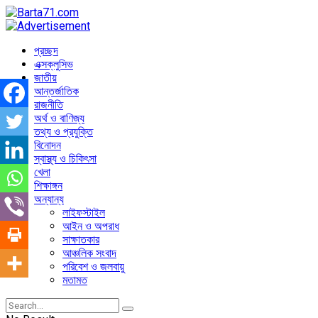
প্রচ্ছদ
এক্সক্লুসিভ
জাতীয়
আন্তর্জাতিক
রাজনীতি
অর্থ ও বাণিজ্য
তথ্য ও প্রযুক্তি
বিনোদন
স্বাস্থ্য ও চিকিৎসা
খেলা
শিক্ষাঙ্গন
অন্যান্য
লাইফস্টাইল
আইন ও অপরাধ
সাক্ষাতকার
আঞ্চলিক সংবাদ
পরিবেশ ও জলবায়ু
মতামত