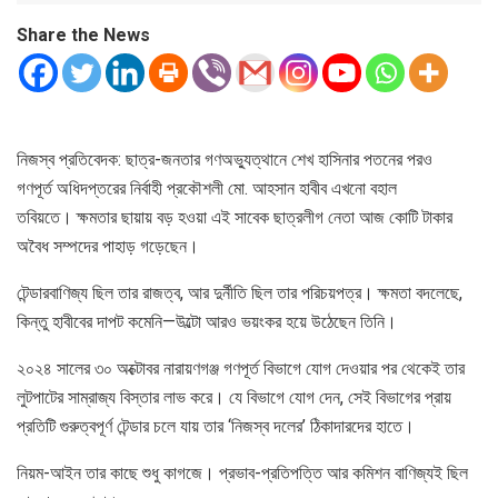
Share the News
নিজস্ব প্রতিবেদক: ছাত্র-জনতার গণঅভ্যুত্থানে শেখ হাসিনার পতনের পরও
গণপূর্ত অধিদপ্তরের নির্বাহী প্রকৌশলী মো. আহসান হাবীব এখনো বহাল
তবিয়তে। ক্ষমতার ছায়ায় বড় হওয়া এই সাবেক ছাত্রলীগ নেতা আজ কোটি টাকার
অবৈধ সম্পদের পাহাড় গড়েছেন।
টেন্ডারবাণিজ্য ছিল তার রাজত্ব, আর দুর্নীতি ছিল তার পরিচয়পত্র। ক্ষমতা বদলেছে,
কিন্তু হাবীবের দাপট কমেনি—উল্টো আরও ভয়ংকর হয়ে উঠেছেন তিনি।
২০২৪ সালের ৩০ অক্টোবর নারায়ণগঞ্জ গণপূর্ত বিভাগে যোগ দেওয়ার পর থেকেই তার
লুটপাটের সাম্রাজ্য বিস্তার লাভ করে। যে বিভাগে যোগ দেন, সেই বিভাগের প্রায়
প্রতিটি গুরুত্বপূর্ণ টেন্ডার চলে যায় তার ‘নিজস্ব দলের’ ঠিকাদারদের হাতে।
নিয়ম-আইন তার কাছে শুধু কাগজে। প্রভাব-প্রতিপত্তি আর কমিশন বাণিজ্যই ছিল