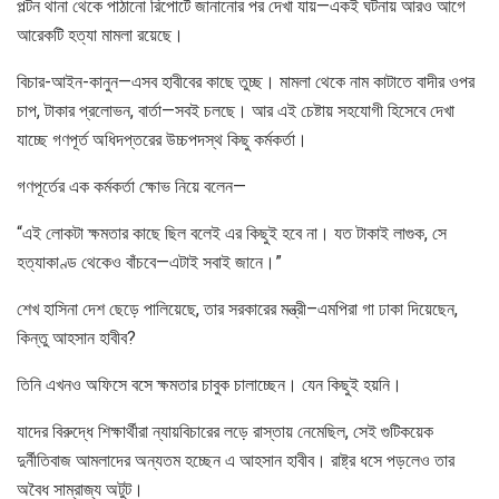
পল্টন থানা থেকে পাঠানো রিপোর্টে জানানোর পর দেখা যায়—একই ঘটনায় আরও আগে
আরেকটি হত্যা মামলা রয়েছে।
বিচার-আইন-কানুন—এসব হাবীবের কাছে তুচ্ছ। মামলা থেকে নাম কাটাতে বাদীর ওপর
চাপ, টাকার প্রলোভন, বার্তা—সবই চলছে। আর এই চেষ্টায় সহযোগী হিসেবে দেখা
যাচ্ছে গণপূর্ত অধিদপ্তরের উচ্চপদস্থ কিছু কর্মকর্তা।
গণপূর্তের এক কর্মকর্তা ক্ষোভ নিয়ে বলেন—
“এই লোকটা ক্ষমতার কাছে ছিল বলেই এর কিছুই হবে না। যত টাকাই লাগুক, সে
হত্যাকাণ্ড থেকেও বাঁচবে—এটাই সবাই জানে।”
শেখ হাসিনা দেশ ছেড়ে পালিয়েছে, তার সরকারের মন্ত্রী–এমপিরা গা ঢাকা দিয়েছেন,
কিন্তু আহসান হাবীব?
তিনি এখনও অফিসে বসে ক্ষমতার চাবুক চালাচ্ছেন। যেন কিছুই হয়নি।
যাদের বিরুদ্ধে শিক্ষার্থীরা ন্যায়বিচারের লড়ে রাস্তায় নেমেছিল, সেই গুটিকয়েক
দুর্নীতিবাজ আমলাদের অন্যতম হচ্ছেন এ আহসান হাবীব। রাষ্ট্র ধসে পড়লেও তার
অবৈধ সাম্রাজ্য অটুট।