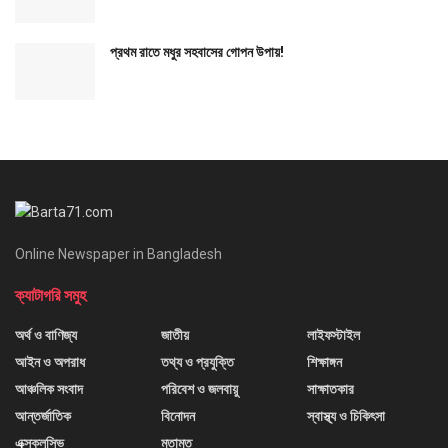
প্রথম রাতে মধুর সহবাসের গোপন উপায়!
Online Newspaper in Bangladesh
ক্যাটাগরি সমুহ
অর্থ ও বাণিজ্য
জাতীয়
লাইফস্টাইল
আইন ও অপরাধ
তথ্য ও প্রযুক্তি
শিক্ষাঙ্গন
আঞ্চলিক সংবাদ
পরিবেশ ও জলবায়ু
সাক্ষাতকার
আন্তর্জাতিক
বিনোদন
স্বাস্থ্য ও চিকিৎসা
এক্সক্লুসিভ
মতামত