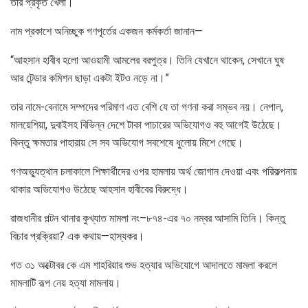
তার প্রকৃত খেলা।
নাম প্রকাশে অনিচ্ছুক গণপূর্তের একজন কর্মকর্তা জানান—
“আহসান হাবীব হলো আওয়ামী আমলের বরপুত্র। তিনি যেখানে থাকেন, সেখানে ঘুষ
আর টেন্ডার কমিশন ছাড়া একটা ইটও নড়ে না।”
তার নামে-বেনামে সম্পদের পরিমাণ এত বেশি যে তা গণনা করা সম্ভব নয়। নেপাল,
মালয়েশিয়া, দুবাইসহ বিভিন্ন দেশে টাকা পাচারের অভিযোগও বহু আগেই উঠেছে।
কিন্তু ক্ষমতার পাহারায় সে সব অভিযোগ সবশেষে ধুলোয় মিশে গেছে।
গণঅভ্যুত্থান চলাকালে শিক্ষার্থীদের ওপর হামলায় অর্থ জোগান দেওয়া এবং পরিকল্পনায়
থাকার অভিযোগও উঠেছে আহসান হাবীবের বিরুদ্ধে।
রাজধানীর পল্টন থানার কুখ্যাত মামলা নং–৮৭৪-এর ৭০ নম্বর আসামি তিনি। কিন্তু
বিচার প্রক্রিয়া? এক কথায়—হাস্যকর।
গত ৩১ অক্টোবর কে এম শাহরিয়ার শুভ হত্যার অভিযোগে আদালতে মামলা করলে
মামলাটি রূপ নেয় হত্যা মামলায়।