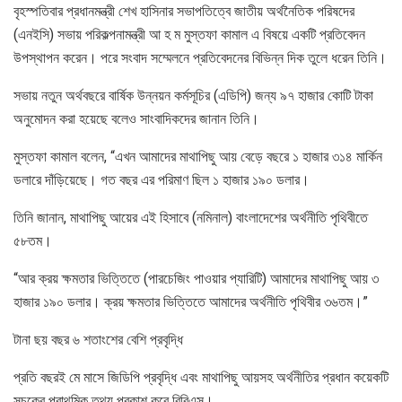
বৃহস্পতিবার প্রধানমন্ত্রী শেখ হাসিনার সভাপতিত্বে জাতীয় অর্থনৈতিক পরিষদের
(এনইসি) সভায় পরিকল্পনামন্ত্রী আ হ ম মুস্তফা কামাল এ বিষয়ে একটি প্রতিবেদন
উপস্থাপন করেন। পরে সংবাদ সম্মেলনে প্রতিবেদনের বিভিন্ন দিক তুলে ধরেন তিনি।
সভায় নতুন অর্থবছরে বার্ষিক উন্নয়ন কর্মসূচির (এডিপি) জন্য ৯৭ হাজার কোটি টাকা
অনুমোদন করা হয়েছে বলেও সাংবাদিকদের জানান তিনি।
মুস্তফা কামাল বলেন, “এখন আমাদের মাথাপিছু আয় বেড়ে বছরে ১ হাজার ৩১৪ মার্কিন
ডলারে দাঁড়িয়েছে। গত বছর এর পরিমাণ ছিল ১ হাজার ১৯০ ডলার।
তিনি জানান, মাথাপিছু আয়ের এই হিসাবে (নমিনাল) বাংলাদেশের অর্থনীতি পৃথিবীতে
৫৮তম।
“আর ক্রয় ক্ষমতার ভিত্তিতে (পারচেজিং পাওয়ার প্যারিটি) আমাদের মাথাপিছু আয় ৩
হাজার ১৯০ ডলার। ক্রয় ক্ষমতার ভিত্তিতে আমাদের অর্থনীতি পৃথিবীর ৩৬তম।”
টানা ছয় বছর ৬ শতাংশের বেশি প্রবৃদ্ধি
প্রতি বছরই মে মাসে জিডিপি প্রবৃদ্ধি এবং মাথাপিছু আয়সহ অর্থনীতির প্রধান কয়েকটি
সূচকের প্রাথমিক তথ্য প্রকাশ করে বিবিএস।