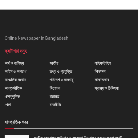
Online Newspaper in Bangladesh
ক্যাটাগরি সমুহ
অর্থ ও বাণিজ্য
জাতীয়
লাইফস্টাইল
আইন ও অপরাধ
তথ্য ও প্রযুক্তি
শিক্ষাঙ্গন
আঞ্চলিক সংবাদ
পরিবেশ ও জলবায়ু
সাক্ষাতকার
আন্তর্জাতিক
বিনোদন
স্বাস্থ্য ও চিকিৎসা
এক্সক্লুসিভ
মতামত
খেলা
রাজনীতি
সাম্প্রতিক খবর
জাতীয় বৃক্ষরোপণ অভিযান ও বৃক্ষমেলা উদ্বোধন করলেন প্রধানমন্ত্রী