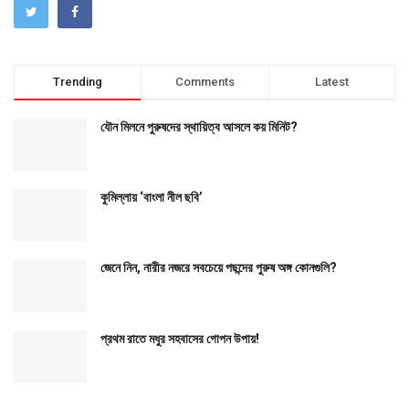
Trending
Comments
Latest
যৌন মিলনে পুরুষদের স্থায়িত্ব আসলে কয় মিনিট?
কুমিল্লায় ‘বাংলা নীল ছবি’
জেনে নিন, নারীর নজরে সবচেয়ে পছন্দের পুরুষ অঙ্গ কোনগুলি?
প্রথম রাতে মধুর সহবাসের গোপন উপায়!