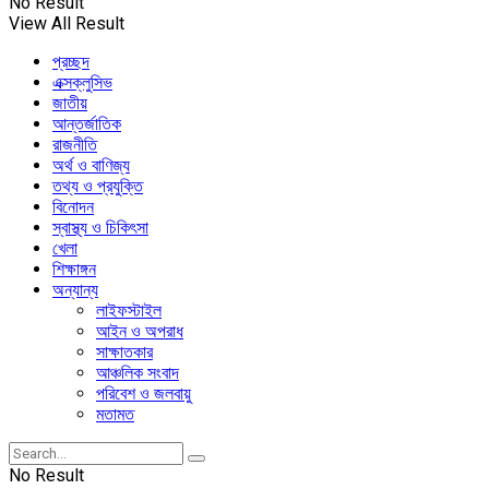
No Result
View All Result
প্রচ্ছদ
এক্সক্লুসিভ
জাতীয়
আন্তর্জাতিক
রাজনীতি
অর্থ ও বাণিজ্য
তথ্য ও প্রযুক্তি
বিনোদন
স্বাস্থ্য ও চিকিৎসা
খেলা
শিক্ষাঙ্গন
অন্যান্য
লাইফস্টাইল
আইন ও অপরাধ
সাক্ষাতকার
আঞ্চলিক সংবাদ
পরিবেশ ও জলবায়ু
মতামত
No Result