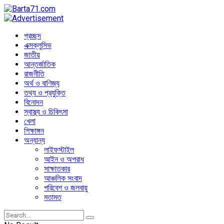
প্রচ্ছদ
এক্সক্লুসিভ
জাতীয়
আন্তর্জাতিক
রাজনীতি
অর্থ ও বাণিজ্য
তথ্য ও প্রযুক্তি
বিনোদন
স্বাস্থ্য ও চিকিৎসা
খেলা
শিক্ষাঙ্গন
অন্যান্য
লাইফস্টাইল
আইন ও অপরাধ
সাক্ষাতকার
আঞ্চলিক সংবাদ
পরিবেশ ও জলবায়ু
মতামত