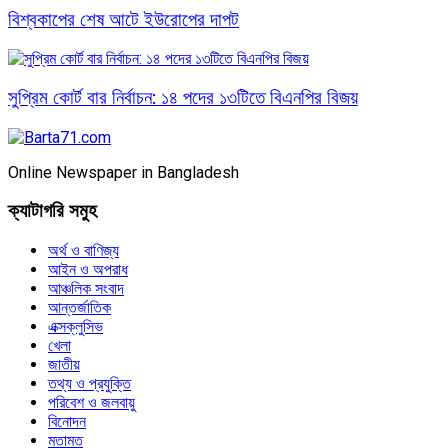
বিশ্বকাপের শেষ আটে ইউরোপের দাপট
সুপ্রিম কোর্ট বার নির্বাচন: ১৪ পদের ১৩টিতে বিএনপির বিজয়
Online Newspaper in Bangladesh
ক্যাটাগরি সমুহ
অর্থ ও বাণিজ্য
আইন ও অপরাধ
আঞ্চলিক সংবাদ
আন্তর্জাতিক
এক্সক্লুসিভ
খেলা
জাতীয়
তথ্য ও প্রযুক্তি
পরিবেশ ও জলবায়ু
বিনোদন
মতামত