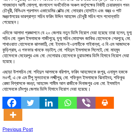
শাহজাহান আলী মোল্লা, বাংলাদেশ অর্থনৈতিক অঞ্চল কর্তৃপক্ষের নির্বাহী চেয়ারম্যান পবন
চৌধুরী, বিসিএস প্রশাসন একাডেমির রেক্টর মো. সোহরাব হোসাইন এবং বস্ত্র ও পাট
মন্ত্রণালয়ের ভারপ্রাপ্ত সচিব ফরিদ উদ্দিন আহমেদ চৌধুরী সচিব পদে পদোন্নাতি
পেয়েছেন।
এদিকে আলাদা প্রজ্ঞাপনে যে ২০ জেলায় নতুন ডিসি নিয়োগ দেয়া হয়েছে তারা হলেন, যুগ্ম
সচিব মো. নূরুল ইসলামকে গাজীপুরে, যুগ্ম সচিব মোহাম্মদ জাকির হোসেনকে শেরপুরে, মো.
শাখাওয়াত হোসেনকে ঝালকাঠি, মো. ইহসান-ই-এলাহীকে গাইবান্ধা, এ বি এম আজাদকে
কুড়িগ্রাম, এ গফফার খানকে নড়াইল, মো. শহিদুল ইসলামকে সিলেটে, মো. মাহমুদ
হোসেনকে মেহেরপুর এবং মো. দেলোয়ার হোসেনকে চুয়াডাঙ্গার ডিসি হিসাবে নিয়োগ দেয়া
হয়েছে।
এছাড়া উপসচিব মো. শহিদুল আলমকে বরিশাল, ফরিদ আহমেদকে রংপুর, এনামুল হককে
নওগাঁ, এ কে এম টিপু সুলতানকে লক্ষ্মীপুর, মো. শফিকুল ইসলামকে ঝিনাইদহ, শফিকুর
রেজা বিশ্বাসকে বগুড়া, আহমেদ শামীম আল রাজীকে দিনাজপুর এবং মো. ইসমাইল
হোসেনকে চাঁদপুর জেলার ডিসি হিসাবে নিয়োগ দেয়া হয়েছে।
Previous Post