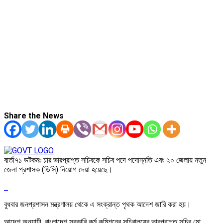
Share the News
বার্তা৭১ ডটকমঃ চার ভারপ্রাপ্ত সচিবকে সচিব পদে পদোন্নতি এবং ২০ জেলায় নতুন
জেলা প্রশাসক (ডিসি) নিয়োগ দেয়া হয়েছে।
বুধবার জনপ্রশাসন মন্ত্রণালয় থেকে এ সংক্রান্ত পৃথক আদেশ জারি করা হয়।
আদেশ অনুয়ায়ী, বাংলাদেশ সরকারি কর্ম কমিশনের সচিবালয়ের ভারপ্রাপ্ত সচিব মো.