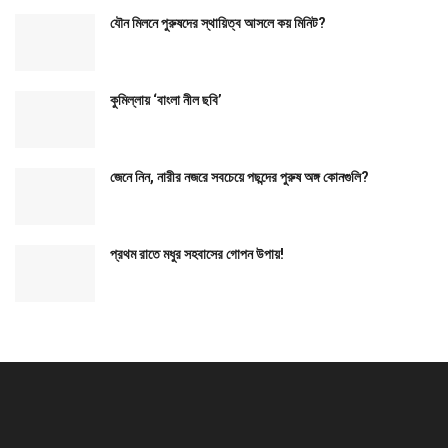
যৌন মিলনে পুরুষদের স্থায়িত্ব আসলে কয় মিনিট?
কুমিল্লায় ‘বাংলা নীল ছবি’
জেনে নিন, নারীর নজরে সবচেয়ে পছন্দের পুরুষ অঙ্গ কোনগুলি?
প্রথম রাতে মধুর সহবাসের গোপন উপায়!