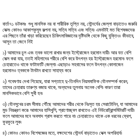
বার্তা৭১ ডটকমঃ শুধু মানসিক নয় বা শারীরিক তৃপ্তি নয়, সৌন্দর্যের জেল্লা বাড়াতেও জরুরি
সেক্স৷ কোনও আকাশকুসুম কল্পনা নয়, সত্যি সত্যি এবং সত্যি৷ এমনটাই মত বিশেষজ্ঞদের৷
এর পিছনে তাঁরা খাড়া করিয়েছেন চিকিৎসাবিজ্ঞানের দৃষ্টিভঙ্গি থেকে কিছু যুক্তিও৷ কীভাবে,
আসুন তা জেনে নিই
১) আমাদের চুল এবং ত্বক ভালো রাখার জন্য ইস্ট্রোজেন হরমোন দায়ী৷ আর যত বেশি
সেক্স করা যায়, ততই মহিলাদের শরীরে বেশি করে উৎপন্ন হয় ইস্ট্রোজেন হরমোন৷ ফলে
চেহারাতেও থাকে ফাটাফাটি জেল্লা৷ এছাড়াও সহবাসের ফলে উৎপন্ন কোলাজেন
হরমোনও ত্বককে টানটান রাখতে সাহায্য করে
২) গবেষণায় দেখা গিয়েছে, যারা সপ্তাহে দু-তিনদিন নিয়মমাফিক যৌনসম্পর্ক করেন,
তাদের চেহারায় তারুণ্য বজায় থাকে, অন্যদের তুলনায় অনেক বেশি৷ কারণ তারা
মানসিকভাবে বেশি সুখী হন৷
৩) যৌনসুখের চরম সীমায় পৌঁছে আমাদের শরীর থেকে নিঃসৃত হয় সেরাটোনিন, যা আমাদের
মুড নিয়ন্ত্রণ করে৷ আমাদের হাসিখুশি, প্রাণোচ্ছ্বল রাখতেও এই নিউরোট্রান্সমিটারটি দায়ী৷
ফলে আমাদের মনে অবসাদ গ্রাস করতে পারে না৷ চেহারাতেও থাকে এক ধরনের ফ্রেশ,
ফুরফুরে লুক৷
৪) কোনও কোনও বিশেষজ্ঞের মতে, বক্ষদেশের সৌন্দর্য বাড়াতেও সেক্স অপরিহার্য৷