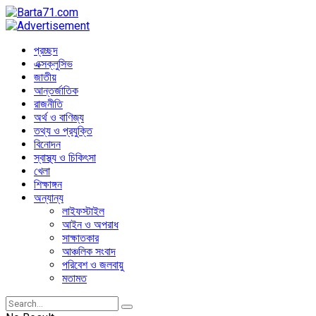
প্রচ্ছদ
এক্সক্লুসিভ
জাতীয়
আন্তর্জাতিক
রাজনীতি
অর্থ ও বাণিজ্য
তথ্য ও প্রযুক্তি
বিনোদন
স্বাস্থ্য ও চিকিৎসা
খেলা
শিক্ষাঙ্গন
অন্যান্য
লাইফস্টাইল
আইন ও অপরাধ
সাক্ষাতকার
আঞ্চলিক সংবাদ
পরিবেশ ও জলবায়ু
মতামত