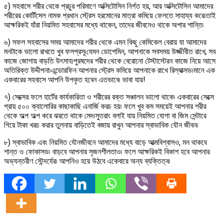
৫) সহবাসে শরীর থেকে প্রচুর পরিমাণে অক্সিটোসিন নির্গত হয়, আর অক্সিটোসিন আমাদের
শরীরের কোর্টিসেল নামক প্রধান স্ট্রেস হরমোনের মাত্রা কমিয়ে ফেলতে সাহায্য করে৷তাই
আক্ষরিকই যাঁরা নিয়মিত সহবাসের মধ্যে থাকেন, তাদের জীবনেও থাকে অপার শান্তি৷
৬) সফল সহবাসের সময় আমাদের শরীর থেকে এমন কিছু কেমিকেল বেরায় যা আমাদের
মনটাকে ভালো রাখতে খুব ফলপ্রসূ৷যেমন ডোপেমিন, আপনাকে সবসময় উজ্জীবীত রাখে, সব
কাজে জোগায় বাড়তি উৎসাহ৷পুরষদের শরীর থেকে বেরোনো টেস্টাস্টেরন কাজে নিয়ে আসে
অতিরিক্ত উদ্দীপনা৷এন্ডোরফিন আপনার স্ট্রেস কমিয়ে আপনাকে রাখে রিল্যাক্সড৷মানে এক
একবারের সহবাসে আপনি উপকৃত হবেন এতভাবে৷ ভাবা যায়!
৭) সেক্সের ফলে হার্টের কার্যকারিতা ও শরীরের রক্ত সঞ্চালন ভালো থাকে৷ একবারের সেক্সে
প্রায় ৫০০ ক্যালোরির কাছাকাছি এনার্জি করচ হয়৷ ফলে খুব কম সময়েই আপনার শরীর
থেকে অল্প অল্প করে ঝরতে থাকে মেদ৷সুতরাং বলাই যায় নিয়মিত যোগা বা জিম সেন্টারে
গিয়ে টাকা খরচ করার তুলনায় বাড়িতেই বজায় রাখুন আপনার স্বাভাবিক যৌন জীবন৷
৮) স্বাভাবিক এবং নিয়মিত যৌনজীবনে আমাদের মধ্যে বাড়ে আত্মবিশ্বাসও, মন থাকবে
শান্ত ও ফোকাসড৷ বাড়বে আপনার সৃজনশীলতাও৷ ফলে আক্ষরিকই বিকাশ হবে আপনার
অভ্যন্তরীণ সৌন্দর্যের৷ আপনিও হয়ে উঠবে একেবারে অন্য ব্যক্তিত্ব৷