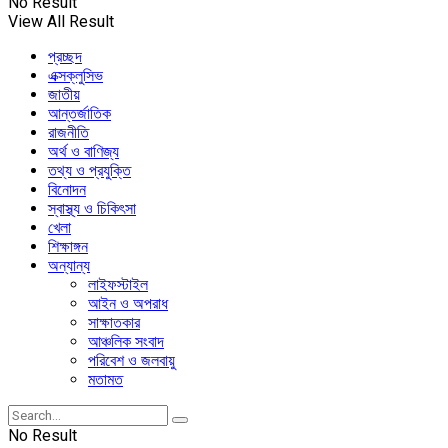
No Result
View All Result
প্রচ্ছদ
এক্সক্লুসিভ
জাতীয়
আন্তর্জাতিক
রাজনীতি
অর্থ ও বাণিজ্য
তথ্য ও প্রযুক্তি
বিনোদন
স্বাস্থ্য ও চিকিৎসা
খেলা
শিক্ষাঙ্গন
অন্যান্য
লাইফস্টাইল
আইন ও অপরাধ
সাক্ষাতকার
আঞ্চলিক সংবাদ
পরিবেশ ও জলবায়ু
মতামত
No Result