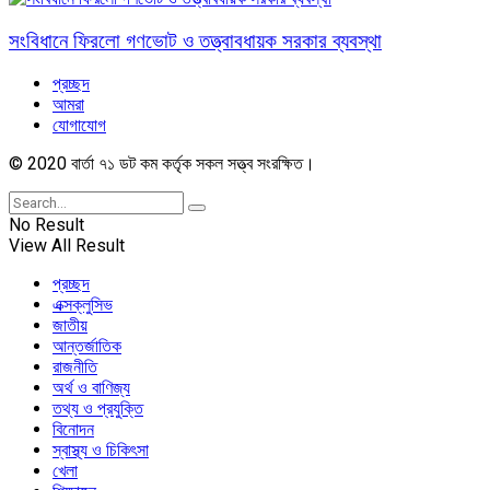
সংবিধানে ফিরলো গণভোট ও তত্ত্বাবধায়ক সরকার ব্যবস্থা
প্রচ্ছদ
আমরা
যোগাযোগ
© 2020 বার্তা ৭১ ডট কম কর্তৃক সকল সত্ত্ব সংরক্ষিত।
No Result
View All Result
প্রচ্ছদ
এক্সক্লুসিভ
জাতীয়
আন্তর্জাতিক
রাজনীতি
অর্থ ও বাণিজ্য
তথ্য ও প্রযুক্তি
বিনোদন
স্বাস্থ্য ও চিকিৎসা
খেলা