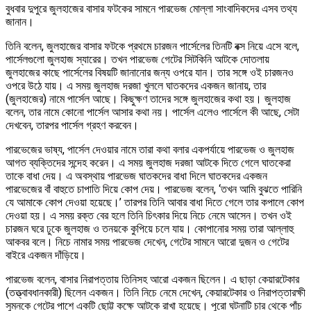
বুধবার দুপুরে জুলহাজের বাসার ফটকের সামনে পারভেজ মোল্লা সাংবাদিকদের এসব তথ্য
জানান।
তিনি বলেন, জুলহাজের বাসার ফটকে প্রথমে চারজন পার্সেলের তিনটি বক্স নিয়ে এসে বলে,
পার্সেলগুলো জুলহাজ স্যারের। তখন পারভেজ গেটের সিটকিনি আটকে দোতলায়
জুলহাজের কাছে পার্সেলের বিষয়টি জানানোর জন্য ওপরে যান। তার সঙ্গে ওই চারজনও
ওপরে উঠে যায়। এ সময় জুলহাজ দরজা খুললে ঘাতকদের একজন জানায়, তার
(জুলহাজের) নামে পার্সেল আছে। কিছুক্ষণ তাদের সঙ্গে জুলহাজের কথা হয়। জুলহাজ
বলেন, তার নামে কোনো পার্সেল আসার কথা নয়। পার্সেল এলেও পার্সেলে কী আছে, সেটা
দেখবেন, তারপর পার্সেল গ্রহণ করবেন।
পারভেজের ভাষ্য, পার্সেল দেওয়ার নামে তারা কথা বলার একপর্যায়ে পারভেজ ও জুলহাজ
আগত ব্যক্তিদের সন্দেহ করেন। এ সময় জুলহাজ দরজা আটকে দিতে গেলে ঘাতকেরা
তাকে বাধা দেয়। এ অবস্থায় পারভেজ ঘাতকদের বাধা দিলে ঘাতকদের একজন
পারভেজের বাঁ বাহুতে চাপাতি দিয়ে কোপ দেয়। পারভেজ বলেন, ‘তখন আমি বুঝতে পারিনি
যে আমাকে কোপ দেওয়া হয়েছে।’ তারপর তিনি আবার বাধা দিতে গেলে তার কপালে কোপ
দেওয়া হয়। এ সময় রক্ত বের হলে তিনি চিৎকার দিয়ে নিচে নেমে আসেন। তখন ওই
চারজন ঘরে ঢুকে জুলহাজ ও তনয়কে কুপিয়ে চলে যায়। কোপানোর সময় তারা আল্লাহু
আকবর বলে। নিচে নামার সময় পারভেজ দেখেন, গেটের সামনে আরো দুজন ও গেটের
বাইরে একজন দাঁড়িয়ে।
পারভেজ বলেন, বাসার নিরাপত্তায় তিনিসহ আরো একজন ছিলেন। এ ছাড়া কেয়ারটেকার
(তত্ত্বাবধানকারী) ছিলেন একজন। তিনি নিচে নেমে দেখেন, কেয়ারটেকার ও নিরাপত্তারক্ষী
সুমনকে গেটের পাশে একটি ছোট্ট কক্ষে আটকে রাখা হয়েছে। পুরো ঘটনাটি চার থেকে পাঁচ