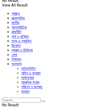
No Result
View All Result
প্রচ্ছদ
এক্সক্লুসিভ
জাতীয়
আন্তর্জাতিক
রাজনীতি
অর্থ ও বাণিজ্য
তথ্য ও প্রযুক্তি
বিনোদন
স্বাস্থ্য ও চিকিৎসা
খেলা
শিক্ষাঙ্গন
অন্যান্য
লাইফস্টাইল
আইন ও অপরাধ
সাক্ষাতকার
আঞ্চলিক সংবাদ
পরিবেশ ও জলবায়ু
মতামত
No Result