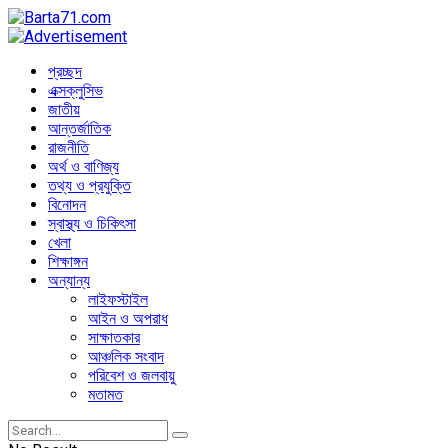
প্রচ্ছদ
এক্সক্লুসিভ
জাতীয়
আন্তর্জাতিক
রাজনীতি
অর্থ ও বাণিজ্য
তথ্য ও প্রযুক্তি
বিনোদন
স্বাস্থ্য ও চিকিৎসা
খেলা
শিক্ষাঙ্গন
অন্যান্য
লাইফস্টাইল
আইন ও অপরাধ
সাক্ষাতকার
আঞ্চলিক সংবাদ
পরিবেশ ও জলবায়ু
মতামত