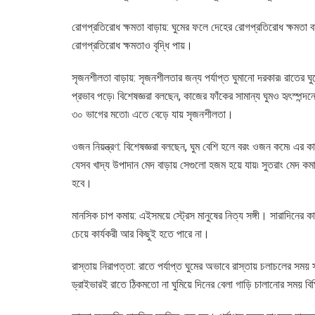
রোগপ্রতিরোধ ক্ষমতা বাড়ায়: ঘুমের ফলে দেহের রোগপ্রতিরোধ ক্ষমতা
রোগপ্রতিরোধ ক্ষমতাও বৃদ্ধি পায়।
সৃজনশীলতা বাড়ায়: সৃজনশীলতার জন্য পর্যাপ্ত ঘুমানো দরকার৷ রাতের ঘ
প্রভাব পড়ে৷ বিশেষজ্ঞরা বলছেন, কাজের ফাঁকের সামান্য ঘুমও হৃৎস্পন
৩০ ভাগের মতো৷ এতে বেড়ে যায় সৃজনশীলতা।
ওজন নিয়ন্ত্রণ: বিশেষজ্ঞরা বলছেন, ঘুম বেশি হলে বরং ওজন কমে৷ এর কা
যেসব খাদ্য উপাদান মেদ বাড়ায় সেগুলো হজম হয়ে যায়৷ সুতরাং মেদ কমাত
হবে।
মানসিক চাপ কমায়: এইসময়ে স্ট্রেস মানুষের নিত্য সঙ্গী। সারাদিনের ক
চেয়ে কার্যকরী আর কিছুই হতে পারে না।
রাস্তায় নিরাপত্তা: রাতে পর্যাপ্ত ঘুমের অভাবে রাস্তায় চলাচলের সময়
ড্রাইভারই রাতে ঠিকমতো না ঘুমিয়ে দিনের বেলা গাড়ি চালানোর সময় বিক