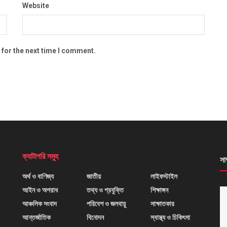
Website
 for the next time I comment.
ক্যাটাগরি সমুহ
সা
অর্থ ও বাণিজ্য
জাতীয়
লাইফস্টাইল
আইন ও অপরাধ
তথ্য ও প্রযুক্তি
শিক্ষাঙ্গন
আঞ্চলিক সংবাদ
পরিবেশ ও জলবায়ু
সাক্ষাতকার
আন্তর্জাতিক
বিনোদন
স্বাস্থ্য ও চিকিৎসা