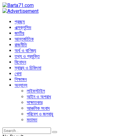
প্রচ্ছদ
এক্সক্লুসিভ
জাতীয়
আন্তর্জাতিক
রাজনীতি
অর্থ ও বাণিজ্য
তথ্য ও প্রযুক্তি
বিনোদন
স্বাস্থ্য ও চিকিৎসা
খেলা
শিক্ষাঙ্গন
অন্যান্য
লাইফস্টাইল
আইন ও অপরাধ
সাক্ষাতকার
আঞ্চলিক সংবাদ
পরিবেশ ও জলবায়ু
মতামত