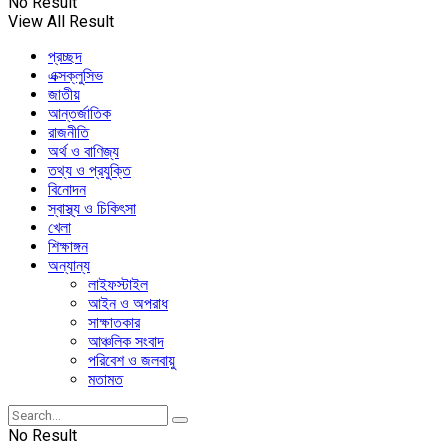
No Result
View All Result
প্রচ্ছদ
এক্সক্লুসিভ
জাতীয়
আন্তর্জাতিক
রাজনীতি
অর্থ ও বাণিজ্য
তথ্য ও প্রযুক্তি
বিনোদন
স্বাস্থ্য ও চিকিৎসা
খেলা
শিক্ষাঙ্গন
অন্যান্য
লাইফস্টাইল
আইন ও অপরাধ
সাক্ষাতকার
আঞ্চলিক সংবাদ
পরিবেশ ও জলবায়ু
মতামত
No Result