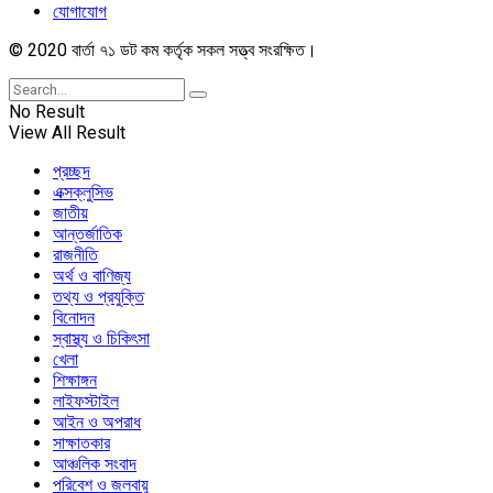
যোগাযোগ
© 2020 বার্তা ৭১ ডট কম কর্তৃক সকল সত্ত্ব সংরক্ষিত।
No Result
View All Result
প্রচ্ছদ
এক্সক্লুসিভ
জাতীয়
আন্তর্জাতিক
রাজনীতি
অর্থ ও বাণিজ্য
তথ্য ও প্রযুক্তি
বিনোদন
স্বাস্থ্য ও চিকিৎসা
খেলা
শিক্ষাঙ্গন
লাইফস্টাইল
আইন ও অপরাধ
সাক্ষাতকার
আঞ্চলিক সংবাদ
পরিবেশ ও জলবায়ু