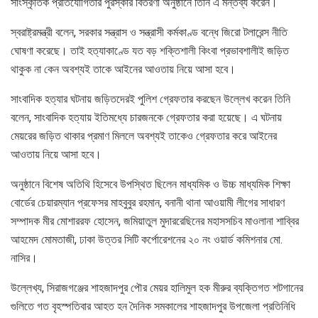
সাংস্কৃতিক প্রতিযোগিতার পুরস্কার বিতরণী অনুষ্ঠানে তিনি এ মন্তব্য করেন।
স্বরাষ্ট্রমন্ত্রী বলেন, সরকার সন্ত্রাস ও সন্ত্রাসী কর্মকাণ্ড বন্ধে জিরো টলারেন্স নীতি
ঘোষণা করেছে। তাই হত্যাকাণ্ডে যত বড় শক্তিশালী কিংবা প্রভাবশালীই জড়িত
থাকুক না কেন অবশ্যই তাকে আইনের আওতায় নিয়ে আসা হবে।
সাংবাদিক হত্যার ঘটনায় জড়িতদেরই পুলিশ গ্রেফতার করছেন উল্লেখ করেন তিনি
বলেন, সাংবাদিক হত্যায় ইতিমধ্যে চারজনকে গ্রেফতার করা হয়েছে। এ ঘটনায়
মেয়রের জড়িত থাকার প্রমাণ মিললে অবশ্যই তাকেও গ্রেফতার করে আইনের
আওতায় নিয়ে আসা হবে।
অনুষ্ঠানে বিশেষ অতিথি হিসেবে উপস্থিত ছিলেন মাধ্যমিক ও উচ্চ মাধ্যমিক শিক্ষা
বোর্ডের চেয়ারম্যান প্রফেসর মাহবুবুর রহমান, বনানী থানা আওয়ামী লীগের সাধারণ
সম্পাদক মীর মোশাররফ হোসেন, জমিয়াতুল মুদাররেছিনের মহাসসচিব মাওলানা শাব্বির
আহমেদ মোমতাজী, ঢাকা উত্তর সিটি কর্পোরেশনের ২০ নং ওয়ার্ড কমিশনার মো.
নাসির।
উল্লেখ্য, সিরাজগঞ্জের শাহজাদপুর পৌর মেয়র হালিমুল হক মীরুর ব্যক্তিগত শটগানের
গুলিতে গত বৃহস্পতিবার আহত হন দৈনিক সমকালের শাহজাদপুর উপজেলা প্রতিনিধি