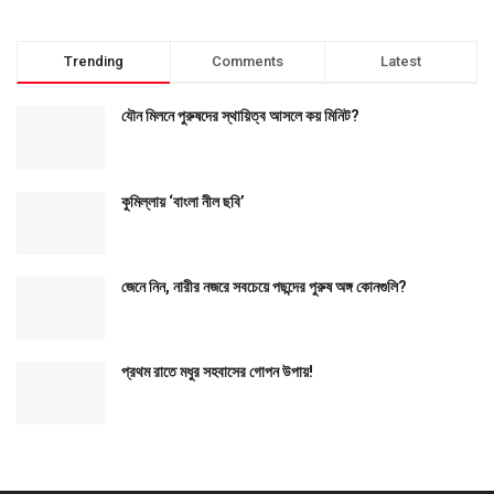
Trending
Comments
Latest
যৌন মিলনে পুরুষদের স্থায়িত্ব আসলে কয় মিনিট?
কুমিল্লায় ‘বাংলা নীল ছবি’
জেনে নিন, নারীর নজরে সবচেয়ে পছন্দের পুরুষ অঙ্গ কোনগুলি?
প্রথম রাতে মধুর সহবাসের গোপন উপায়!