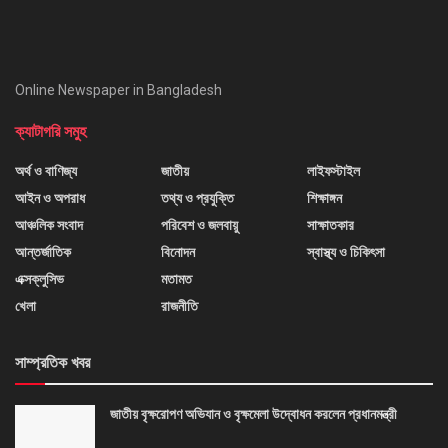
Online Newspaper in Bangladesh
ক্যাটাগরি সমুহ
অর্থ ও বাণিজ্য
জাতীয়
লাইফস্টাইল
আইন ও অপরাধ
তথ্য ও প্রযুক্তি
শিক্ষাঙ্গন
আঞ্চলিক সংবাদ
পরিবেশ ও জলবায়ু
সাক্ষাতকার
আন্তর্জাতিক
বিনোদন
স্বাস্থ্য ও চিকিৎসা
এক্সক্লুসিভ
মতামত
খেলা
রাজনীতি
সাম্প্রতিক খবর
জাতীয় বৃক্ষরোপণ অভিযান ও বৃক্ষমেলা উদ্বোধন করলেন প্রধানমন্ত্রী